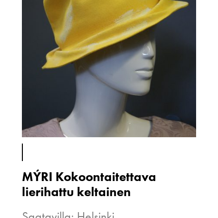
MÝRI Kokoontaitettava
lierihattu keltainen
Saatavilla: Helsinki