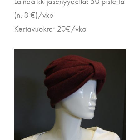
Lainaa kk-jäsenyydellä: 50 pistettä
(n. 3 €)/vko
Kertavuokra: 20€/vko