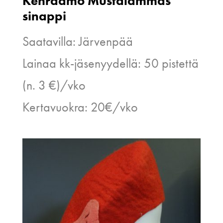
Kehräämö Mustalammas
sinappi
Saatavilla: Järvenpää
Lainaa kk-jäsenyydellä: 50 pistettä
(n. 3 €)/vko
Kertavuokra: 20€/vko