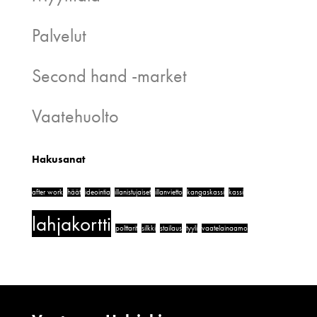
Palvelut
Second hand -market
Vaatehuolto
Hakusanat
after work
häät
ideointia
illanistujaiset
illanvietto
kangaskassi
kassi
lahjakortti
polttarit
silkki
stailaus
tyyli
vaatelainaamo