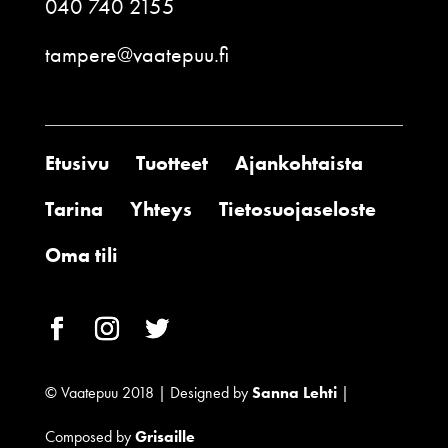
040 740 2155
tampere@vaatepuu.fi
Etusivu
Tuotteet
Ajankohtaista
Tarina
Yhteys
Tietosuojaseloste
Oma tili
© Vaatepuu 2018 | Designed by
Sanna Lehti
|
Composed by
Grisaille