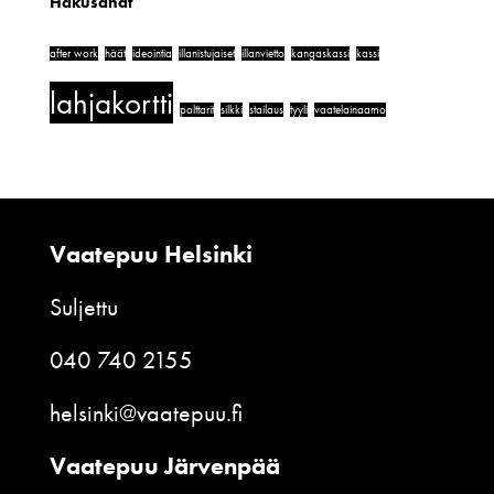
Hakusanat
after work
häät
ideointia
illanistujaiset
illanvietto
kangaskassi
kassi
lahjakortti
polttarit
silkki
stailaus
tyyli
vaatelainaamo
Vaatepuu Helsinki
Suljettu
040 740 2155
helsinki@vaatepuu.fi
Vaatepuu Järvenpää