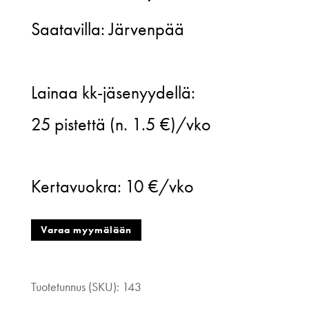
Saatavilla: Järvenpää
av
Lainaa kk-jäsenyydellä:
Annina,
25
pistettä (n. 1.5 €)/vko
Poppy
sisalfascinator,
Kertavuokra:
10 €/vko
musta
määrä
Varaa myymälään
Tuotetunnus (SKU):
143