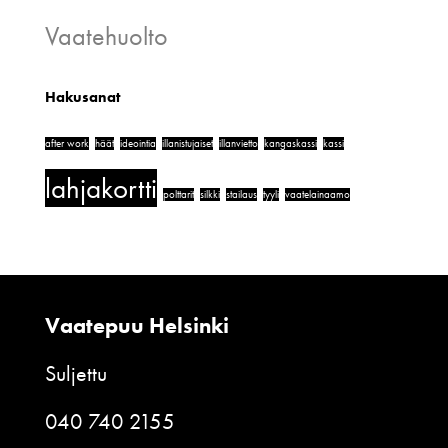
Vaatehuolto
Hakusanat
after work
häät
ideointia
illanistujaiset
illanvietto
kangaskassi
kassi
lahjakortti
polttarit
silkki
stailaus
tyyli
vaatelainaamo
Vaatepuu Helsinki
Suljettu
040 740 2155