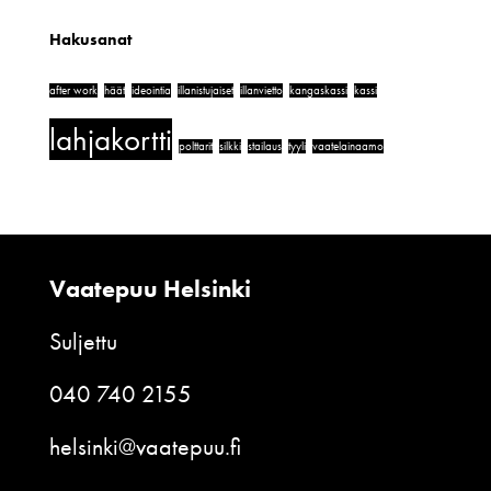
Hakusanat
after work
häät
ideointia
illanistujaiset
illanvietto
kangaskassi
kassi
lahjakortti
polttarit
silkki
stailaus
tyyli
vaatelainaamo
Vaatepuu Helsinki
Suljettu
040 740 2155
helsinki@vaatepuu.fi