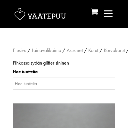
Etusivu
/
Lainavalikoima
/
Asusteet
/
Korut
/
Korvakorut
/
Pihkassa sydän glitter sininen
Hae tuotteita