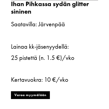
Ihan Pihkassa sydän glitter
sininen
Saatavilla: Järvenpää
Ihan
Lainaa kk-jäsenyydellä:
Pihkassa
25
pistettä (n. 1.5 €)/vko
sydän
glitter
Kertavuokra:
10 €/vko
sininen
määrä
Varaa myymälään