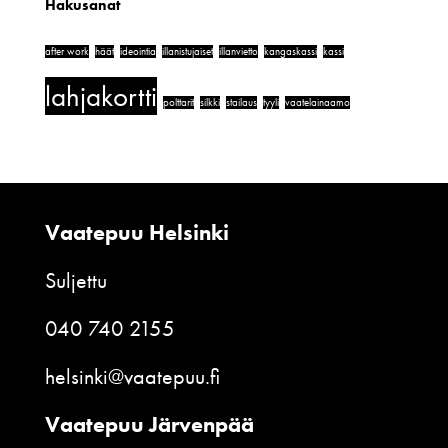
Hakusanat
after work
häät
ideointia
illanistujaiset
illanvietto
kangaskassi
kassi
lahjakortti
polttarit
silkki
stailaus
tyyli
vaatelainaamo
Vaatepuu Helsinki
Suljettu
040 740 2155
helsinki@vaatepuu.fi
Vaatepuu Järvenpää