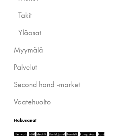
Takit
Yläosat
Myymälä
Palvelut
Second hand -market
Vaatehuolto
Hakusanat
after work
häät
ideointia
illanistujaiset
illanvietto
kangaskassi
kassi