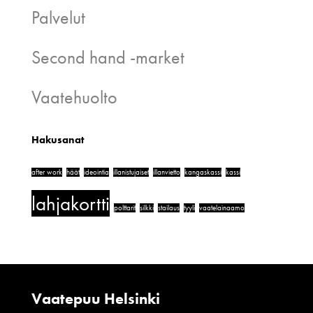
Palvelut
Second hand -market
Vaatehuolto
Hakusanat
after work
häät
ideointia
illanistujaiset
illanvietto
kangaskassi
kassi
lahjakortti
polttarit
silkki
stailaus
tyyli
vaatelainaamo
Vaatepuu Helsinki