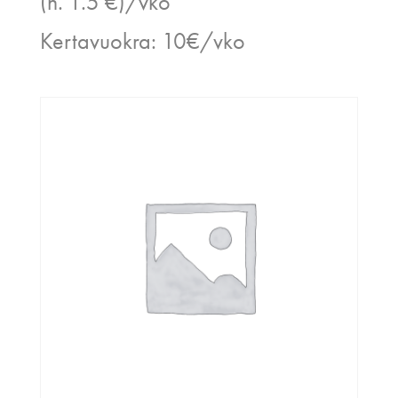
(n. 1.5 €)/vko
Kertavuokra: 10€/vko