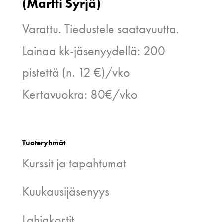
(Martti Syrjä)
Varattu. Tiedustele saatavuutta.
Lainaa kk-jäsenyydellä: 200
pistettä (n. 12 €)/vko
Kertavuokra: 80€/vko
Tuoteryhmät
Kurssit ja tapahtumat
Kuukausijäsenyys
Lahjakortit