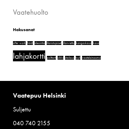
Vaatehuolto
Hakusanat
after work
häät
ideointia
illanistujaiset
illanvietto
kangaskassi
kassi
lahjakortti
polttarit
silkki
stailaus
tyyli
vaatelainaamo
Vaatepuu Helsinki
Suljettu
040 740 2155