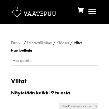
Etusivu
/
Lainavalikoima
/
Yläosat
/ Viitat
Hae tuotteita
Viitat
Sorted
Näytetään kaikki 9 tulosta
by