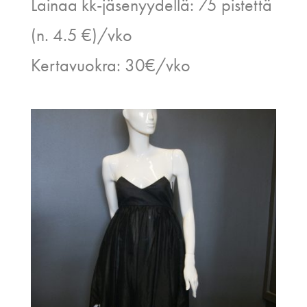
Lainaa kk-jäsenyydellä: 75 pistettä
(n. 4.5 €)/vko
Kertavuokra: 30€/vko