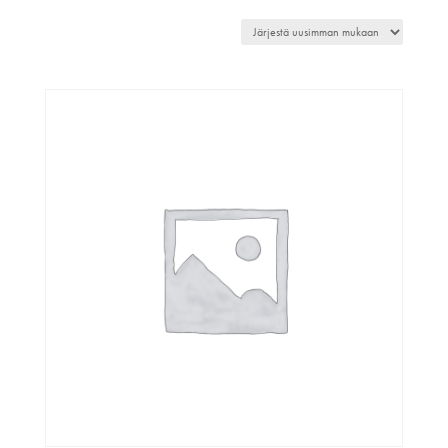
by
latest