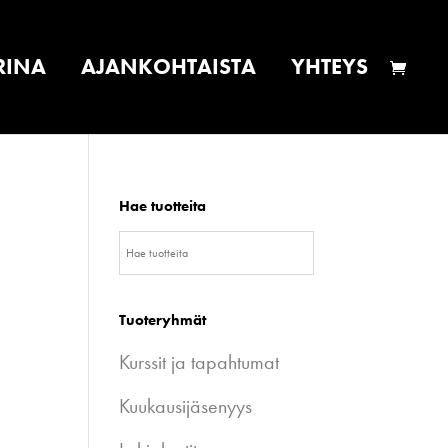
RINA
AJANKOHTAISTA
YHTEYS
Hae tuotteita
Tuoteryhmät
Kurssit ja tapahtumat
Kuukausijäsenyys