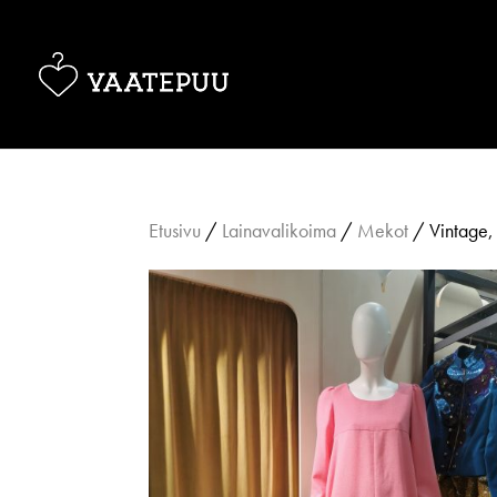
Etusivu
/
Lainavalikoima
/
Mekot
/ Vintage,