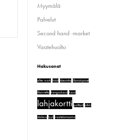
Myymälä
Palvelut
Second hand -market
Vaatehuolto
Hakusanat
after work
häät
ideointia
illanistujaiset
illanvietto
kangaskassi
kassi
lahjakortti
polttarit
silkki
stailaus
tyyli
vaatelainaamo