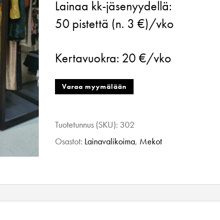
Lainaa kk-jäsenyydellä:
Babydoll-
50
pistettä (n. 3 €)/vko
mekko,
pinkki,
Kertavuokra:
20 €/vko
34-
36
Varaa myymälään
määrä
Tuotetunnus (SKU):
302
Osastot:
Lainavalikoima
,
Mekot