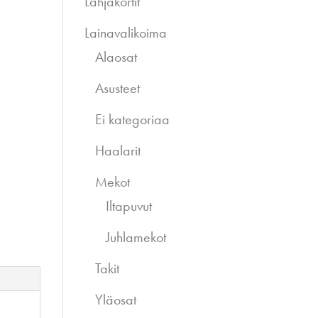
Lahjakortit
Lainavalikoima
Alaosat
Asusteet
Ei kategoriaa
Haalarit
Mekot
Iltapuvut
Juhlamekot
Takit
Yläosat