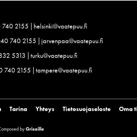
 740 2155
helsinki@vaatepuu.fi
040 740 2155
jarvenpaa@vaatepuu.fi
832 5313
turku@vaatepuu.fi
0 740 2155
tampere@vaatepuu.fi
a
Tarina
Yhteys
Tietosuojaseloste
Oma ti
Composed by
Grisaille