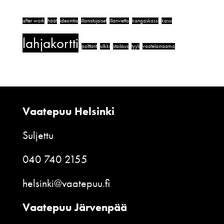
after work
häät
ideointia
illanistujaiset
illanvietto
kangaskassi
kassi
lahjakortti
polttarit
silkki
stailaus
tyyli
vaatelainaamo
Vaatepuu Helsinki
Suljettu
040 740 2155
helsinki@vaatepuu.fi
Vaatepuu Järvenpää