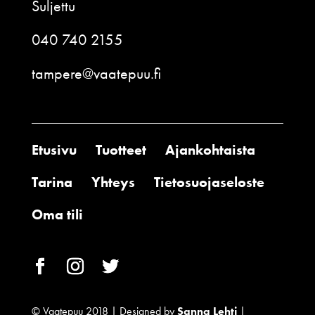
Suljettu
040 740 2155
tampere@vaatepuu.fi
Etusivu
Tuotteet
Ajankohtaista
Tarina
Yhteys
Tietosuojaseloste
Oma tili
© Vaatepuu 2018 | Designed by
Sanna Lehti
|