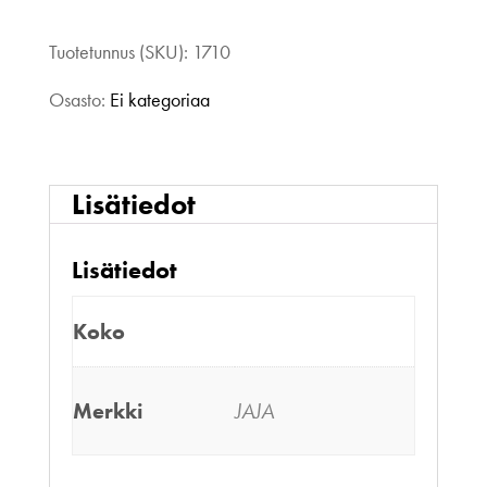
JAJA
1/2
Tuotetunnus (SKU):
1710
mekko
Osasto:
Ei kategoriaa
musta
40-
Lisätiedot
42
Lisätiedot
määrä
Koko
Merkki
JAJA