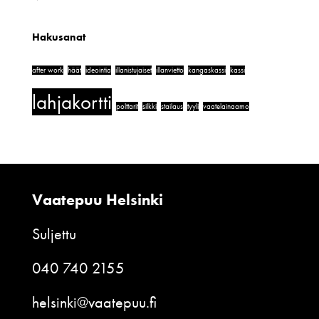
Hakusanat
after work
häät
ideointia
illanistujaiset
illanvietto
kangaskassi
kassi
lahjakortti
polttarit
silkki
stailaus
tyyli
vaatelainaamo
Vaatepuu Helsinki
Suljettu
040 740 2155
helsinki@vaatepuu.fi