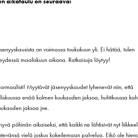
sen aikataulu on seuraava:
äsenyyskausista on voimassa toukokuun yli. Ei hätää, tulen
eydessä maaliskuun aikana. Ratkaisuja löytyy!
ormaalisti! Myytävät jäsenyyskaudet lyhenevät niin, että
aaliskuussa enää kolmen kuukauden jaksoa, huhtikuussa ka
uukauden jaksoa jne.
vä pöhinän aikaiseksi, että kaikki ne lähtisivät nyt liikkeel
̈htevänsä vielä joskus kokeilemaan palvelua. Eikö ole hien