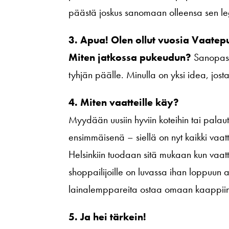
päästä joskus sanomaan olleensa sen 
3. Apua! Olen ollut vuosia Vaatepu
Miten jatkossa pukeudun?
Sanopas se
tyhjän päälle. Minulla on yksi idea, josta l
4. Miten vaatteille käy?
Myydään uusiin hyviin koteihin tai palaut
ensimmäisenä – siellä on nyt kaikki vaatte
Helsinkiin tuodaan sitä mukaan kun vaattei
shoppailijoille on luvassa ihan loppuun asti
lainalemppareita ostaa omaan kaappiin. N
5. Ja hei tärkein!