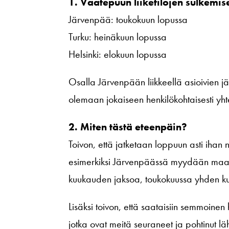
1. Vaatepuun liiketilojen sulkemi
Järvenpää: toukokuun lopussa
Turku: heinäkuun lopussa
Helsinki: elokuun lopussa
Osalla Järvenpään liikkeellä asioivien j
olemaan jokaiseen henkilökohtaisesti yht
2. Miten tästä eteenpäin?
Toivon, että jatketaan loppuun asti ihan n
esimerkiksi Järvenpäässä myydään m
kuukauden jaksoa, toukokuussa yhden k
Lisäksi toivon, että saataisiin semmoinen hy
jotka ovat meitä seuraneet ja pohtinut la