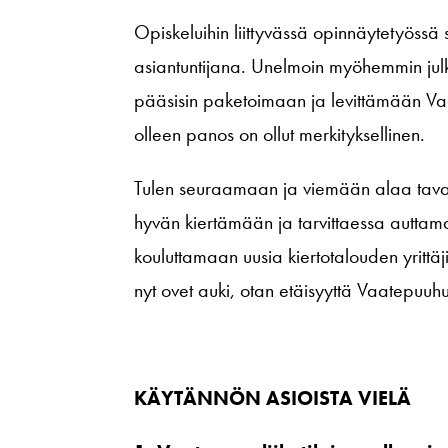
Opiskeluihin liittyvässä opinnäytetyöss
asiantuntijana. Unelmoin myöhemmin julk
pääsisin paketoimaan ja levittämään 
olleen panos on ollut merkityksellinen.
Tulen seuraamaan ja viemään alaa taval
hyvän kiertämään ja tarvittaessa autta
kouluttamaan uusia kiertotalouden yrittäjiä
nyt ovet auki, otan etäisyyttä Vaatepuuhun
KÄYTÄNNÖN ASIOISTA VIELÄ