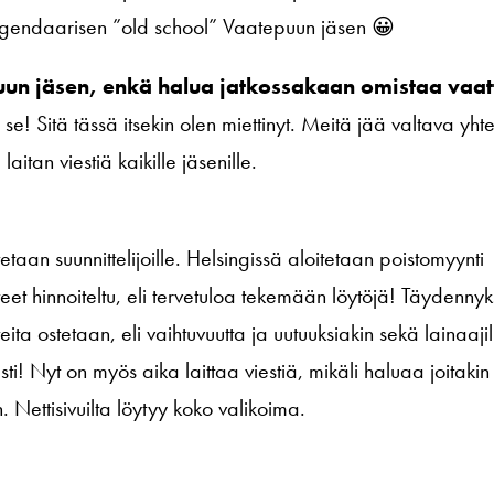
legendaarisen ”old school” Vaatepuun jäsen 😀
un jäsen, enkä halua jatkossakaan omistaa vaat
! Sitä tässä itsekin olen miettinyt. Meitä jää valtava yht
aitan viestiä kaikille jäsenille.
etaan suunnittelijoille. Helsingissä aloitetaan poistomyynti
et hinnoiteltu, eli tervetuloa tekemään löytöjä! Täydennyk
ta ostetaan, eli vaihtuvuutta ja uutuuksiakin sekä lainaajill
! Nyt on myös aika laittaa viestiä, mikäli haluaa joitakin t
ettisivuilta löytyy koko valikoima.