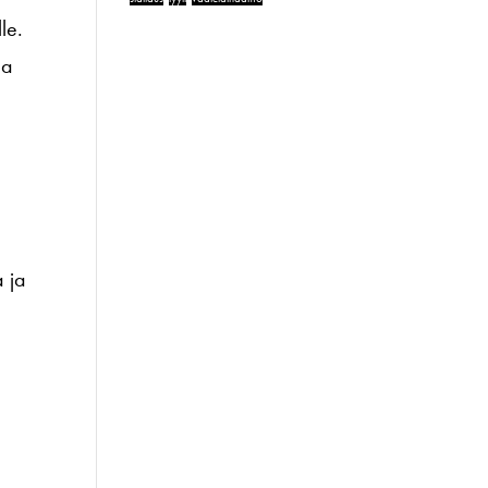
le.
aa
a ja