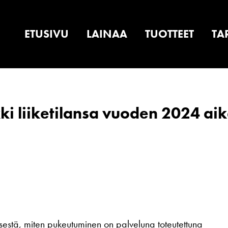
ETUSIVU
LAINAA
TUOTTEET
TA
ki liiketilansa vuoden 2024 ai
sestä, miten pukeutuminen on palveluna toteutettuna