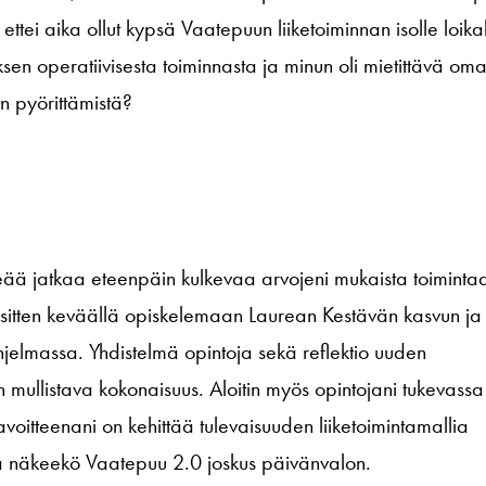
ettei aika ollut kypsä Vaatepuun liiketoiminnan isolle loikal
ksen operatiivisesta toiminnasta ja minun oli mietittävä om
en pyörittämistä?
̈rkeää jatkaa eteenpäin kulkevaa arvojeni mukaista toiminta
 sitten keväällä opiskelemaan Laurean Kestävän kasvun ja
jelmassa. Yhdistelmä opintoja sekä reflektio uuden
 mullistava kokonaisuus. Aloitin myös opintojani tukevassa
itteenani on kehittää tulevaisuuden liiketoimintamallia
ää näkeekö Vaatepuu 2.0 joskus päivänvalon.