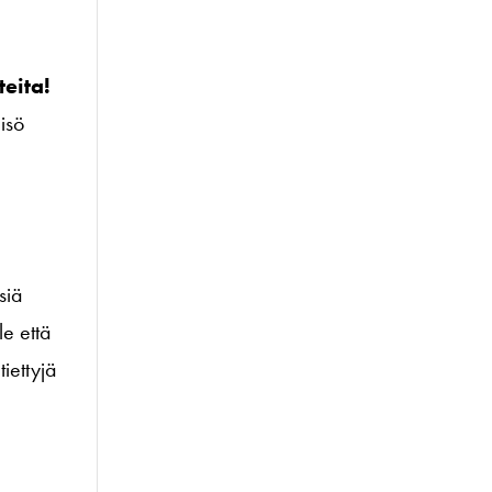
teita!
eisö
siä
e että
iettyjä