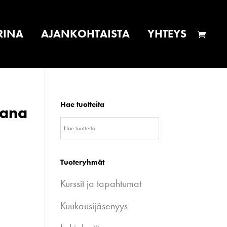
RINA
AJANKOHTAISTA
YHTEYS
Hae tuotteita
kana
Tuoteryhmät
Kurssit ja tapahtumat
Kuukausijäsenyys