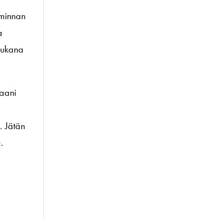
oiminnan
a
 mukana
maani
 Jätän
a.