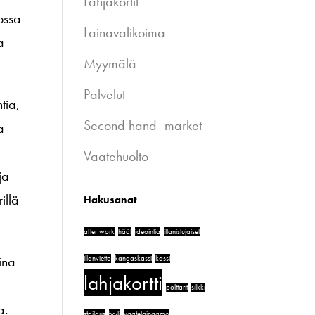
Lahjakortit
jossa
Lainavalikoima
a
Myymälä
Palvelut
tia,
Second hand -market
a
Vaatehuolto
ja
llä
Hakusanat
after work
häät
ideointia
illanistujaiset
ina
illanvietto
kangaskassi
kassi
lahjakortti
polttarit
silkki
a.
stailaus
tyyli
vaatelainaamo