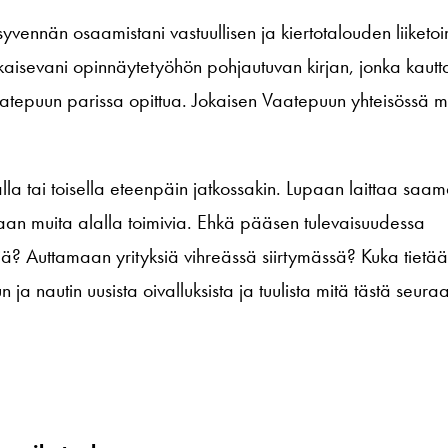
ä syvennän osaamistani vastuullisen ja kiertotalouden liiket
aisevani opinnäytetyöhön pohjautuvan kirjan, jonka kautt
Vaatepuun parissa opittua. Jokaisen Vaatepuun yhteisössä
la tai toisella eteenpäin jatkossakin. Lupaan laittaa saa
maan muita alalla toimivia. Ehkä pääsen tulevaisuudessa
? Auttamaan yrityksiä vihreässä siirtymässä? Kuka tietää.
 ja nautin uusista oivalluksista ja tuulista mitä tästä seura