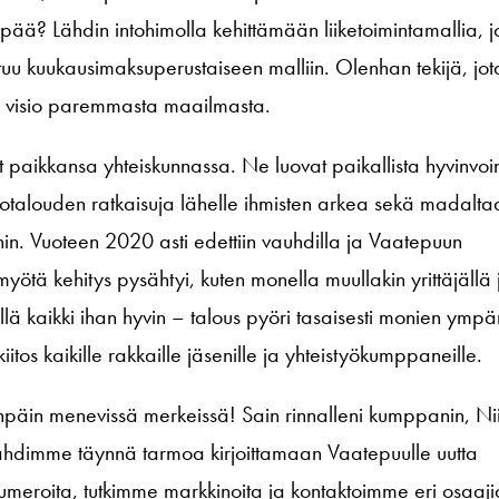
̈ä? Lähdin intohimolla kehittämään liiketoimintamallia, 
tuu kuukausimaksuperustaiseen malliin. Olenhan tekijä, jot
a visio paremmasta maailmasta.
et paikkansa yhteiskunnassa. Ne luovat paikallista hyvinvoin
totalouden ratkaisuja lähelle ihmisten arkea sekä madalta
eihin. Vuoteen 2020 asti edettiin vauhdilla ja Vaatepuun
yötä kehitys pysähtyi, kuten monella muullakin yrittäjällä 
illä kaikki ihan hyvin – talous pyöri tasaisesti monien ympäri
 kiitos kaikille rakkaille jäsenille ja yhteistyökumppaneille.
enpäin menevissä merkeissä! Sain rinnalleni kumppanin, Ni
lähdimme täynnä tarmoa kirjoittamaan Vaatepuulle uutta
e numeroita, tutkimme markkinoita ja kontaktoimme eri osaaji