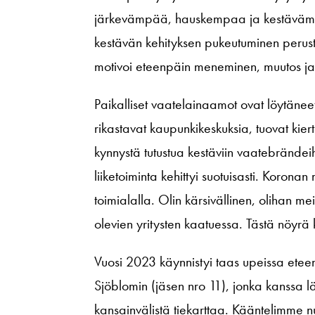
järkevämpää, hauskempaa ja kestävämpa
kestävän kehityksen pukeutuminen perus
motivoi eteenpäin meneminen, muutos j
Paikalliset vaatelainaamot ovat löytäne
rikastavat kaupunkikeskuksia, tuovat kier
kynnystä tutustua kestäviin vaatebränd
liiketoiminta kehittyi suotuisasti. Koronan m
toimialalla. Olin kärsivällinen, olihan me
olevien yritysten kaatuessa. Tästä nöyrä
Vuosi 2023 käynnistyi taas upeissa ete
Sjöblomin (jäsen nro 11), jonka kanssa 
kansainvälistä tiekarttaa. Kääntelimm