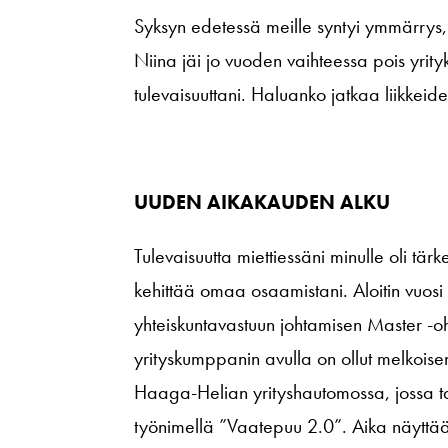
Syksyn edetessä meille syntyi ymmärrys, 
Niina jäi jo vuoden vaihteessa pois yrity
tulevaisuuttani. Haluanko jatkaa liikkeid
UUDEN AIKAKAUDEN ALKU
Tulevaisuutta miettiessäni minulle oli ta
kehittää omaa osaamistani. Aloitin vuosi
yhteiskuntavastuun johtamisen Master -oh
yrityskumppanin avulla on ollut melkoisen
Haaga-Helian yrityshautomossa, jossa tavo
työnimellä ”Vaatepuu 2.0”. Aika näytt