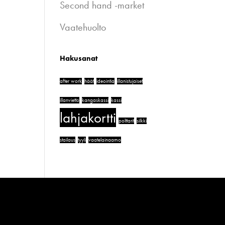
Second hand -market
Vaatehuolto
Hakusanat
after work
häät
ideointia
illanistujaiset
illanvietto
kangaskassi
kassi
lahjakortti
polttarit
silkki
stailaus
tyyli
vaatelainaamo