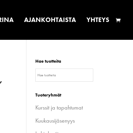
RINA
AJANKOHTAISTA
YHTEYS
Hae tuotteita
,
Tuoteryhmät
Kurssit ja tapahtumat
Kuukausijäsenyys