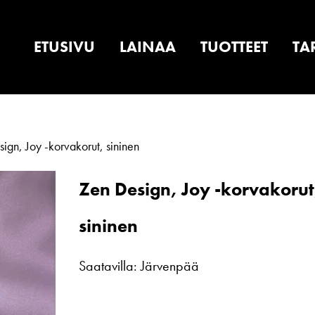
ETUSIVU
LAINAA
TUOTTEET
TA
ign, Joy -korvakorut, sininen
Zen Design, Joy -korvakorut
sininen
Saatavilla: Järvenpää
Zen