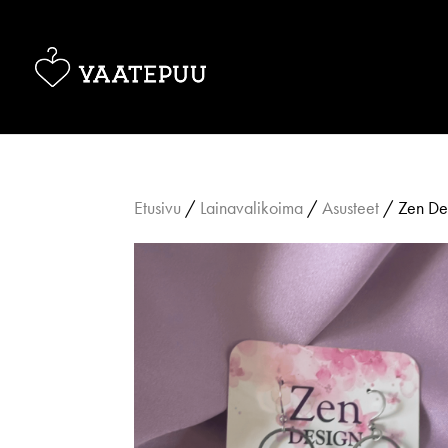
Etusivu
/
Lainavalikoima
/
Asusteet
/ Zen Des