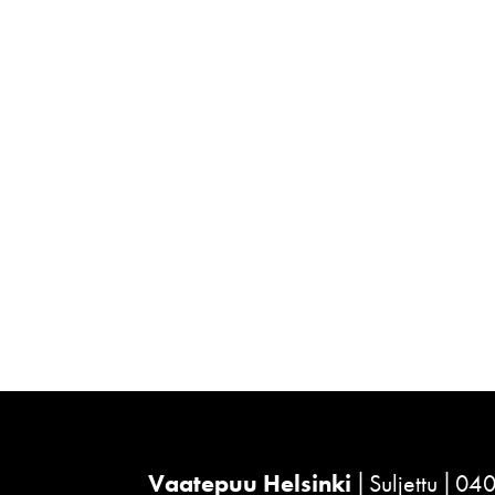
Vaatepuu Helsinki
Suljettu
040