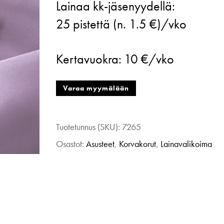
Lainaa kk-jäsenyydellä:
Design,
25
pistettä (n. 1.5 €)/vko
Joy
-
Kertavuokra:
10 €/vko
korvakorut,
sininen
Varaa myymälään
määrä
Tuotetunnus (SKU):
7265
Osastot:
Asusteet
,
Korvakorut
,
Lainavalikoima