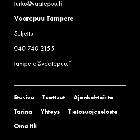
turku@vaatepuu.fi
Vaatepuu Tampere
Suljettu
040 740 2155
tampere@vaatepuu.fi
Etusivu
Tuotteet
Ajankohtaista
Tarina
Yhteys
Tietosuojaseloste
Oma tili