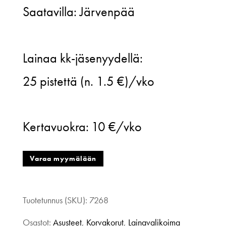
Saatavilla: Järvenpää
Zen
Lainaa kk-jäsenyydellä:
Design,
25
pistettä (n. 1.5 €)/vko
Blossom
nro
Kertavuokra:
10 €/vko
3-
korvakorut,
Varaa myymälään
violetti,
lyhyt
Tuotetunnus (SKU):
7268
määrä
Osastot:
Asusteet
,
Korvakorut
,
Lainavalikoima