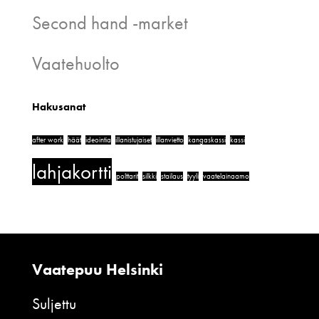
Second hand -market
Vaatehuolto
Hakusanat
after work
häät
ideointia
illanistujaiset
illanvietto
kangaskassi
kassi
lahjakortti
polttarit
silkki
stailaus
tyyli
vaatelainaamo
Vaatepuu Helsinki
Suljettu