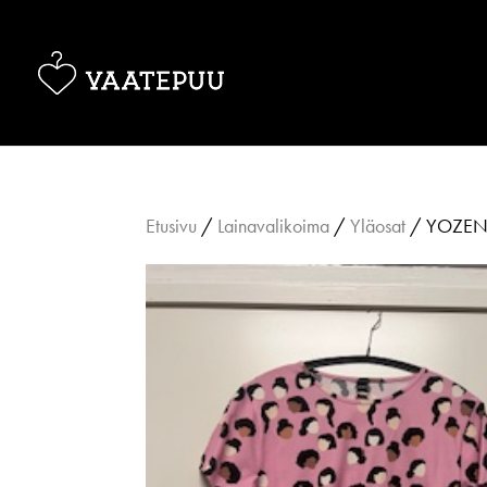
Etusivu
/
Lainavalikoima
/
Yläosat
/ YOZEN t-