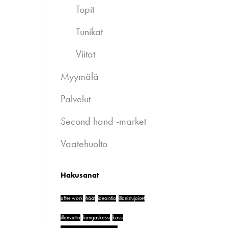
Topit
Tunikat
Viitat
Myymälä
Palvelut
Second hand -market
Vaatehuolto
Hakusanat
after work
häät
ideointia
illanistujaiset
illanvietto
kangaskassi
kassi