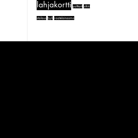
lahjakortti
polttarit
silkki
stailaus
tyyli
vaatelainaamo