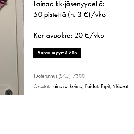
Lainaa kk-jäsenyydellä:
t-
50
pistettä (n. 3 €)/vko
paita,
pink
Kertavuokra:
20 €/vko
heroines,
xs/s
Varaa myymälään
määrä
Tuotetunnus (SKU):
7300
Osastot:
Lainavalikoima
,
Paidat
,
Topit
,
Yläosat