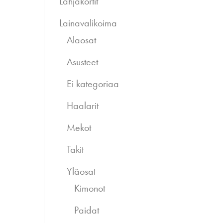
Lahjakortit
Lainavalikoima
Alaosat
Asusteet
Ei kategoriaa
Haalarit
Mekot
Takit
Yläosat
Kimonot
Paidat