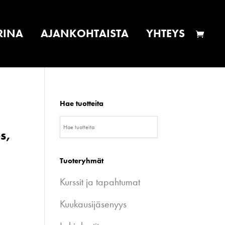
RINA
AJANKOHTAISTA
YHTEYS
Hae tuotteita
s,
Tuoteryhmät
Kurssit ja tapahtumat
Kuukausijäsenyys