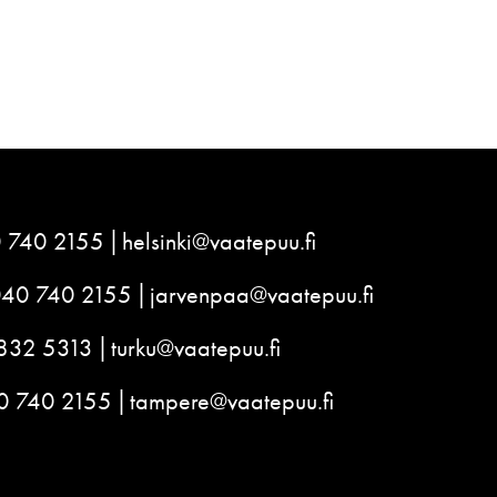
 740 2155
helsinki@vaatepuu.fi
040 740 2155
jarvenpaa@vaatepuu.fi
832 5313
turku@vaatepuu.fi
0 740 2155
tampere@vaatepuu.fi