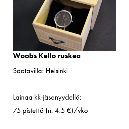
Woobs Kello ruskea
Saatavilla: Helsinki
Woobs
Lainaa kk-jäsenyydellä:
Kello
75
pistettä (n. 4.5 €)/vko
ruskea
määrä