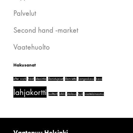
Palvelut
Second hand -market
Vaatehuolto
Hakusanat
after work
häät
ideointia
illanistujaiset
illanvietto
kangaskassi
kassi
lahjakortti
polttarit
silkki
stailaus
tyyli
vaatelainaamo
Vaatepuu Helsinki