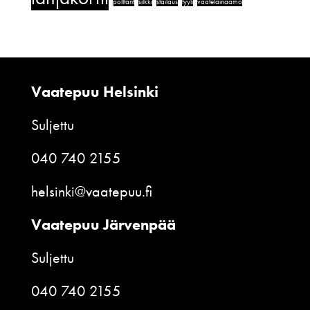
polttarit
silkki
stailaus
tyyli
vaatelainaamo
Vaatepuu Helsinki
Suljettu
040 740 2155
helsinki@vaatepuu.fi
Vaatepuu Järvenpää
Suljettu
040 740 2155