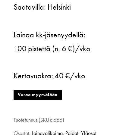
Saatavilla: Helsinki
Vuurran,
Lainaa kk-jäsenyydellä:
Ahti
100
pistettä (n. 6 €)/vko
paita,
sinivihreä/ruskea,
Kertavuokra:
40 €/vko
XL
määrä
Varaa myymälään
Tuotetunnus (SKU):
6661
Osastot:
Lainavalikoima
,
Paidat
,
Yläosat