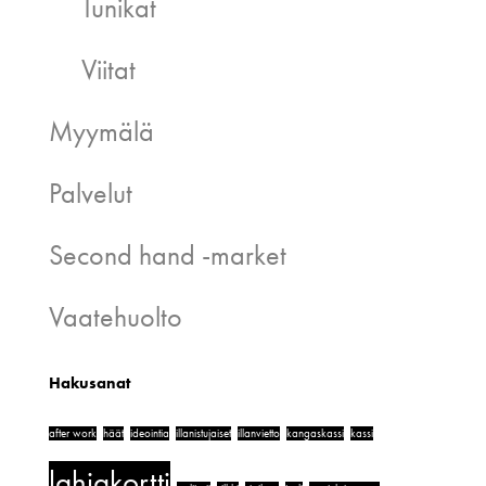
Tunikat
Viitat
Myymälä
Palvelut
Second hand -market
Vaatehuolto
Hakusanat
after work
häät
ideointia
illanistujaiset
illanvietto
kangaskassi
kassi
lahjakortti