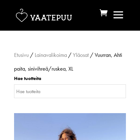
Etusivu
/
Lainavalikoima
/
Yläosat
/ Vuurran, Ahti
paita, sinivihreä/ruskea, XL
Hae tuotteita