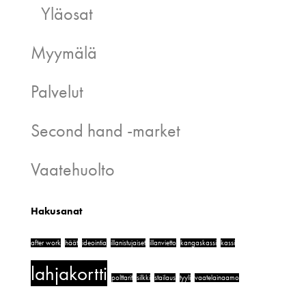
Yläosat
Myymälä
Palvelut
Second hand -market
Vaatehuolto
Hakusanat
after work
häät
ideointia
illanistujaiset
illanvietto
kangaskassi
kassi
lahjakortti
polttarit
silkki
stailaus
tyyli
vaatelainaamo