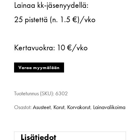
Lainaa kk-jäsenyydellä:
Ink,
25
pistettä (n. 1.5 €)/vko
korvakorut,
vihreä
Kertavuokra:
10 €/vko
salama
määrä
Varaa myymälään
Tuotetunnus (SKU):
6302
Osastot:
Asusteet
,
Korut
,
Korvakorut
,
Lainavalikoima
Lisätiedot