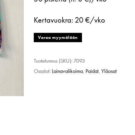
kauluspaita,
M
Kertavuokra:
20 €/vko
määrä
Varaa myymälään
Tuotetunnus (SKU):
7093
Osastot:
Lainavalikoima
,
Paidat
,
Yläosat