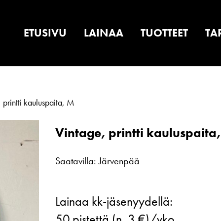
ETUSIVU
LAINAA
TUOTTEET
TA
 printti kauluspaita, M
Vintage, printti kauluspaita
Saatavilla: Järvenpää
Vintage,
Lainaa kk-jäsenyydellä:
printti
50
pistettä (n. 3 €)/vko