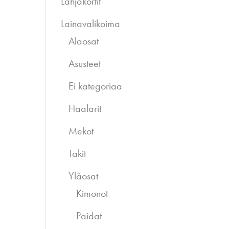
Lahjakortit
Lainavalikoima
Alaosat
Asusteet
Ei kategoriaa
Haalarit
Mekot
Takit
Yläosat
Kimonot
Paidat