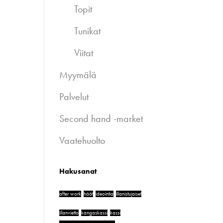
Topit
Tunikat
Viitat
Myymälä
Palvelut
Second hand -market
Vaatehuolto
Hakusanat
after work
häät
ideointia
illanistujaiset
illanvietto
kangaskassi
kassi