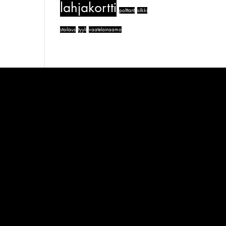
lahjakortti
polttarit
silkki
stailaus
tyyli
vaatelainaamo