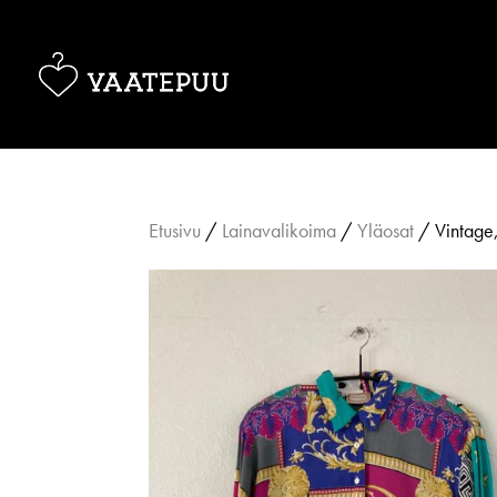
Etusivu
/
Lainavalikoima
/
Yläosat
/ Vintage,