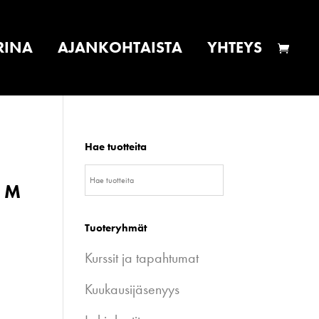
RINA
AJANKOHTAISTA
YHTEYS
Hae tuotteita
, M
Tuoteryhmät
Kurssit ja tapahtumat
Kuukausijäsenyys