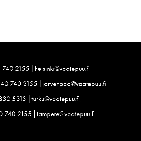
 740 2155
helsinki@vaatepuu.fi
040 740 2155
jarvenpaa@vaatepuu.fi
832 5313
turku@vaatepuu.fi
0 740 2155
tampere@vaatepuu.fi