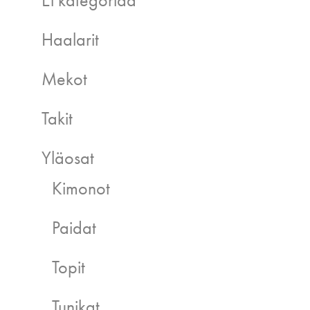
Ei kategoriaa
Haalarit
Mekot
Takit
Yläosat
Kimonot
Paidat
Topit
Tunikat