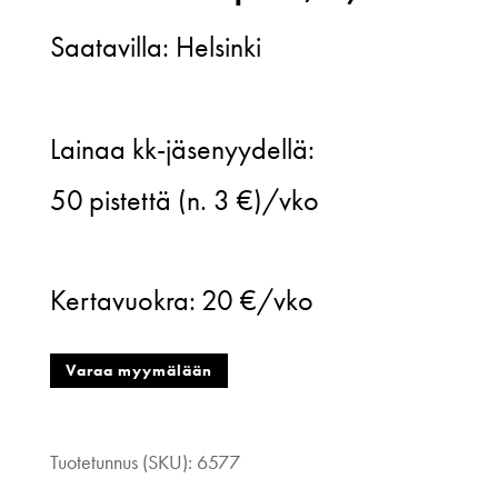
Saatavilla: Helsinki
Vintage,
Lainaa kk-jäsenyydellä:
paisley
50
pistettä (n. 3 €)/vko
kuvioinen
ruskea
Kertavuokra:
20 €/vko
kauluspaita,
M/L
Varaa myymälään
määrä
Tuotetunnus (SKU):
6577