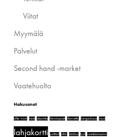
Viitat
Myymälä
Palvelut
Second hand -market
Vaatehuolto
Hakusanat
after work
häät
ideointia
illanistujaiset
illanvietto
kangaskassi
kassi
lahjakortti
polttarit
silkki
stailaus
tyyli
vaatelainaamo