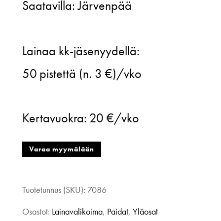
Saatavilla: Järvenpää
Vintage
Lainaa kk-jäsenyydellä:
kauluspaita,
50
pistettä (n. 3 €)/vko
M
määrä
Kertavuokra:
20 €/vko
Varaa myymälään
Tuotetunnus (SKU):
7086
Osastot:
Lainavalikoima
,
Paidat
,
Yläosat