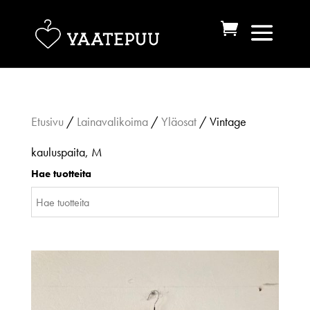
Etusivu
/
Lainavalikoima
/
Yläosat
/ Vintage
kauluspaita, M
Hae tuotteita