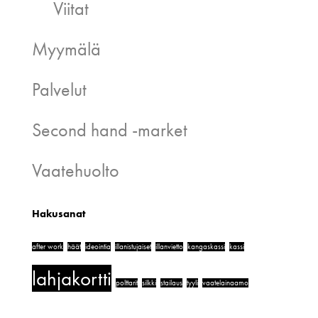
Viitat
Myymälä
Palvelut
Second hand -market
Vaatehuolto
Hakusanat
after work
häät
ideointia
illanistujaiset
illanvietto
kangaskassi
kassi
lahjakortti
polttarit
silkki
stailaus
tyyli
vaatelainaamo