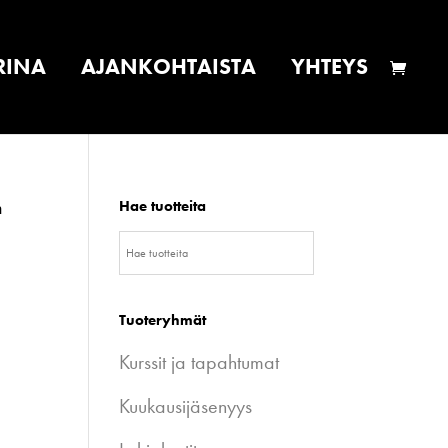
RINA
AJANKOHTAISTA
YHTEYS
n
Hae tuotteita
Tuoteryhmät
Kurssit ja tapahtumat
Kuukausijäsenyys