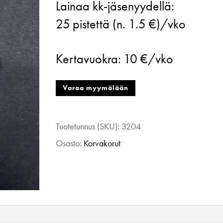
Lainaa kk-jäsenyydellä:
Eco
25
pistettä (n. 1.5 €)/vko
Design,
Urban
Kertavuokra:
10 €/vko
Art
Deco
Varaa myymälään
Earrings,
sininen
Tuotetunnus (SKU):
3204
määrä
Osasto:
Korvakorut