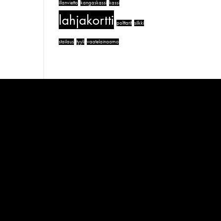
illanvietto
kangaskassi
kassi
lahjakortti
polttarit
silkki
stailaus
tyyli
vaatelainaamo