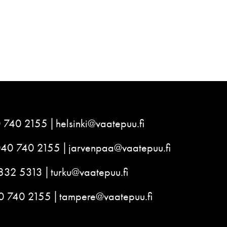
 740 2155
helsinki@vaatepuu.fi
040 740 2155
jarvenpaa@vaatepuu.fi
832 5313
turku@vaatepuu.fi
0 740 2155
tampere@vaatepuu.fi