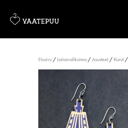
Etusivu
/
Lainavalikoima
/
Asusteet
/
Korut