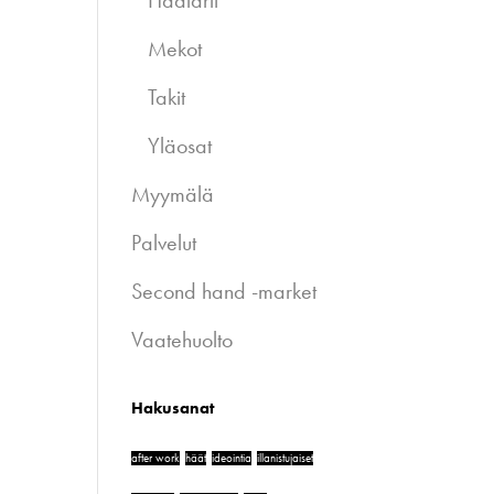
Haalarit
Mekot
Takit
Yläosat
Myymälä
Palvelut
Second hand -market
Vaatehuolto
Hakusanat
after work
häät
ideointia
illanistujaiset