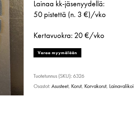
Lainaa kk-jäsenyydellä:
Feathers,
50
pistettä (n. 3 €)/vko
Glam,
musta
Kertavuokra:
20 €/vko
määrä
Varaa myymälään
Tuotetunnus (SKU):
6326
Osastot:
Asusteet
,
Korut
,
Korvakorut
,
Lainavaliko