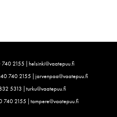
 740 2155
helsinki@vaatepuu.fi
040 740 2155
jarvenpaa@vaatepuu.fi
832 5313
turku@vaatepuu.fi
0 740 2155
tampere@vaatepuu.fi