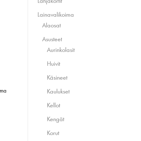
Lahjakortit
Lainavalikoima
Alaosat
Asusteet
Aurinkolasit
Huivit
Käsineet
ima
Kaulukset
Kellot
Kengät
Korut