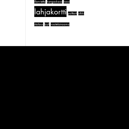
illanvietto
kangaskassi
kassi
lahjakortti
polttarit
silkki
stailaus
tyyli
vaatelainaamo