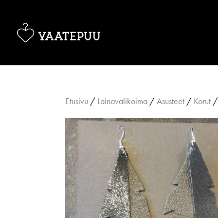
Etusivu
/
Lainavalikoima
/
Asusteet
/
Korut
/