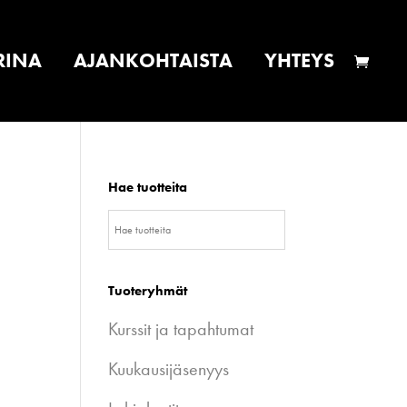
RINA
AJANKOHTAISTA
YHTEYS
Hae tuotteita
Tuoteryhmät
Kurssit ja tapahtumat
Kuukausijäsenyys