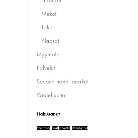
Haalarit
Mekot
Takit
Yläosat
Myymälä
Palvelut
Second hand -market
Vaatehuolto
Hakusanat
after work
häät
ideointia
illanistujaiset