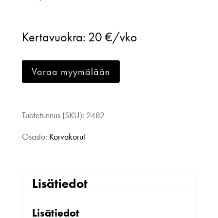
Bubbles
party
Kertavuokra:
20 €/vko
pinkki
matta
Varaa myymälään
määrä
Tuotetunnus (SKU):
2482
Osasto:
Korvakorut
Lisätiedot
Lisätiedot