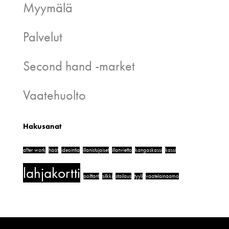
Myymälä
Palvelut
Second hand -market
Vaatehuolto
Hakusanat
after work
häät
ideointia
illanistujaiset
illanvietto
kangaskassi
kassi
lahjakortti
polttarit
silkki
stailaus
tyyli
vaatelainaamo