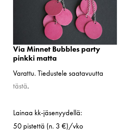
Via Minnet Bubbles party
pinkki matta
Varattu. Tiedustele saatavuutta
tästä
.
Via
Lainaa kk-jäsenyydellä:
Minnet
50
pistettä (n. 3 €)/vko