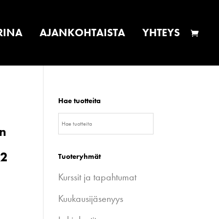
RINA
AJANKOHTAISTA
YHTEYS
Hae tuotteita
n
42
Tuoteryhmät
Kurssit ja tapahtumat
Kuukausijäsenyys