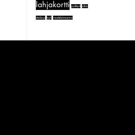
lahjakortti
polttarit
silkki
stailaus
tyyli
vaatelainaamo