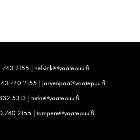
 740 2155
helsinki@vaatepuu.fi
040 740 2155
jarvenpaa@vaatepuu.fi
832 5313
turku@vaatepuu.fi
0 740 2155
tampere@vaatepuu.fi