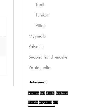
Topit
Tunikat
Viitat
Myymälä
Palvelut
Second hand -market
Vaatehuolto
Hakusanat
after work
häät
ideointia
illanistujaiset
illanvietto
kangaskassi
kassi