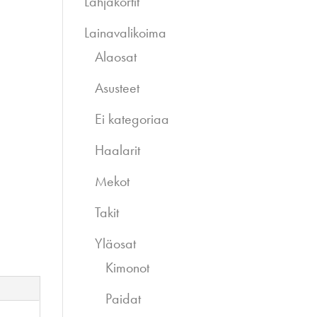
Lahjakortit
Lainavalikoima
Alaosat
Asusteet
Ei kategoriaa
Haalarit
Mekot
Takit
Yläosat
Kimonot
Paidat