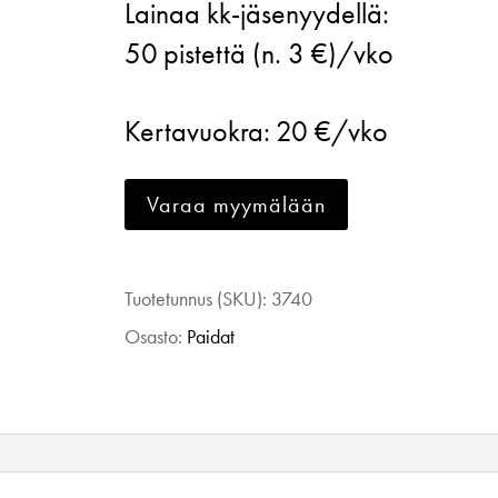
Lainaa kk-jäsenyydellä:
Design
50
pistettä (n. 3 €)/vko
Winter
Garden
Kertavuokra:
20 €/vko
Eternity
shirt
Varaa myymälään
musta/printti
42
määrä
Tuotetunnus (SKU):
3740
Osasto:
Paidat