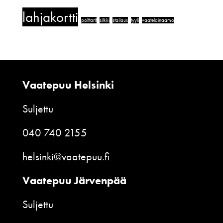
lahjakortti
polttarit
silkki
stailaus
tyyli
vaatelainaamo
Vaatepuu Helsinki
Suljettu
040 740 2155
helsinki@vaatepuu.fi
Vaatepuu Järvenpää
Suljettu