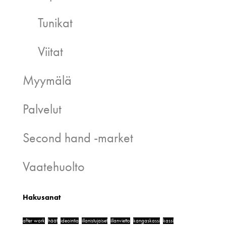
Tunikat
Viitat
Myymälä
Palvelut
Second hand -market
Vaatehuolto
Hakusanat
after work
häät
ideointia
illanistujaiset
illanvietto
kangaskassi
kassi