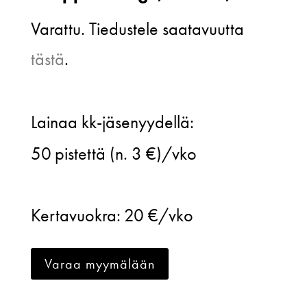
Varattu. Tiedustele saatavuutta
tästä
.
Suomen
Lainaa kk-jäsenyydellä:
Luonnonsuojeluliitto,
50
pistettä (n. 3 €)/vko
Norppa
collage,
Kertavuokra:
20 €/vko
sininen,
XS
Varaa myymälään
määrä