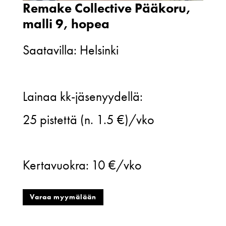
Remake Collective Pääkoru,
malli 9, hopea
Saatavilla: Helsinki
Remake
Lainaa kk-jäsenyydellä:
Collective
25
pistettä (n. 1.5 €)/vko
Pääkoru,
malli
Kertavuokra:
10 €/vko
9,
hopea
Varaa myymälään
määrä