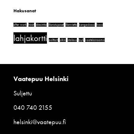
Hakusanat
after work
häät
ideointia
illanistujaiset
illanvietto
kangaskassi
kassi
lahjakortti
polttarit
silkki
stailaus
tyyli
vaatelainaamo
Vaatepuu Helsinki
Suljettu
040 740 2155
helsinki@vaatepuu.fi