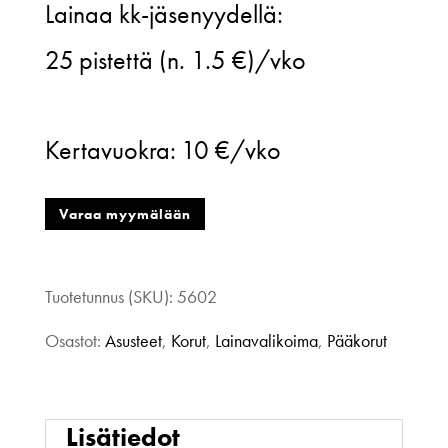
Lainaa kk-jäsenyydellä:
Collective
25
pistettä (n. 1.5 €)/vko
Pääkoru,
malli
Kertavuokra:
10 €/vko
3,
kukka,
Varaa myymälään
hopea
määrä
Tuotetunnus (SKU):
5602
Osastot:
Asusteet
,
Korut
,
Lainavalikoima
,
Pääkorut
Lisätiedot