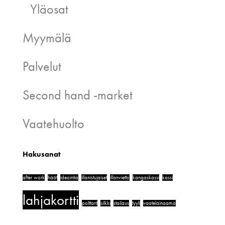
Yläosat
Myymälä
Palvelut
Second hand -market
Vaatehuolto
Hakusanat
after work
häät
ideointia
illanistujaiset
illanvietto
kangaskassi
kassi
lahjakortti
polttarit
silkki
stailaus
tyyli
vaatelainaamo