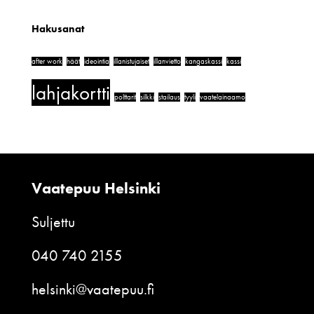
Hakusanat
after work
häät
ideointia
illanistujaiset
illanvietto
kangaskassi
kassi
lahjakortti
polttarit
silkki
stailaus
tyyli
vaatelainaamo
Vaatepuu Helsinki
Suljettu
040 740 2155
helsinki@vaatepuu.fi