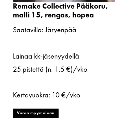
Remake Collective Pääkoru,
malli 15, rengas, hopea
Saatavilla: Järvenpää
Remake
Lainaa kk-jäsenyydellä:
Collective
25
pistettä (n. 1.5 €)/vko
Pääkoru,
malli
Kertavuokra:
10 €/vko
15,
rengas,
Varaa myymälään
hopea