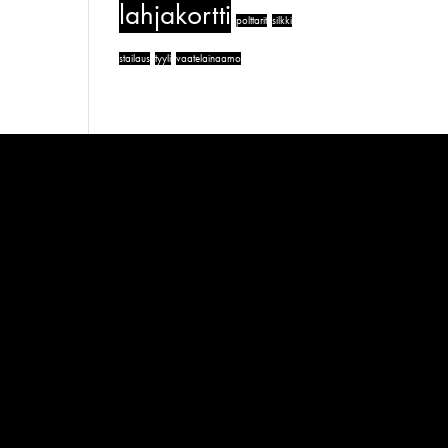
lahjakortti
polttarit
silkki
stailaus
tyyli
vaatelainaamo