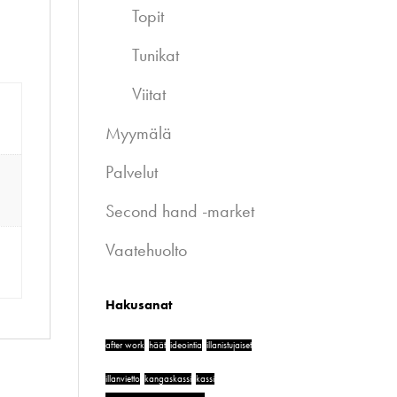
Topit
Tunikat
Viitat
Myymälä
Palvelut
Second hand -market
Vaatehuolto
Hakusanat
after work
häät
ideointia
illanistujaiset
illanvietto
kangaskassi
kassi