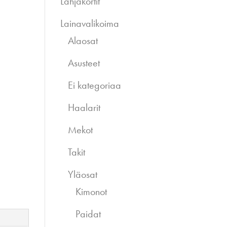
Lahjakortit
Lainavalikoima
Alaosat
Asusteet
Ei kategoriaa
Haalarit
Mekot
Takit
Yläosat
Kimonot
Paidat