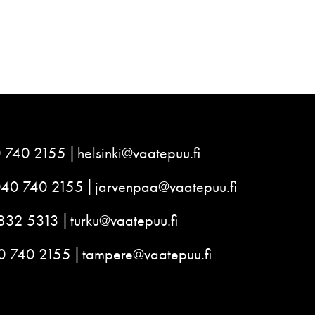
 740 2155
helsinki@vaatepuu.fi
040 740 2155
jarvenpaa@vaatepuu.fi
832 5313
turku@vaatepuu.fi
0 740 2155
tampere@vaatepuu.fi