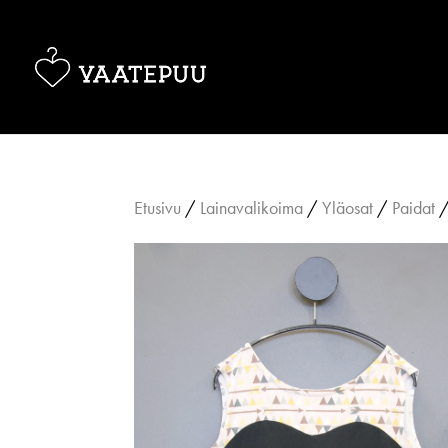
Etusivu
/
Lainavalikoima
/
Yläosat
/
Paidat
/