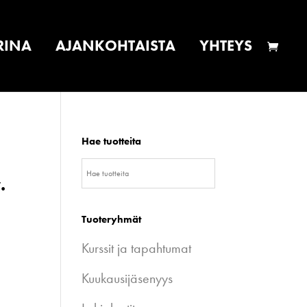
RINA
AJANKOHTAISTA
YHTEYS
Hae tuotteita
.
Tuoteryhmät
Kurssit ja tapahtumat
Kuukausijäsenyys