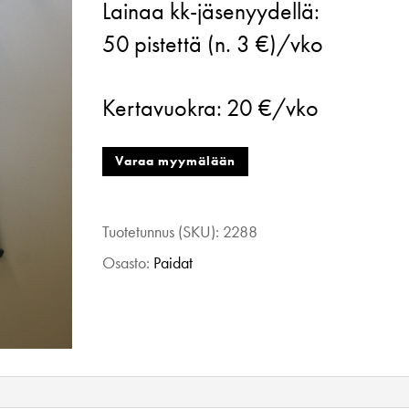
Lainaa kk-jäsenyydellä:
Anja
50
pistettä (n. 3 €)/vko
toppi
musta/v.
Kertavuokra:
20 €/vko
pun.
40
Varaa myymälään
määrä
Tuotetunnus (SKU):
2288
Osasto:
Paidat