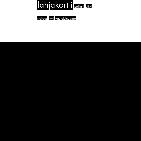
lahjakortti
polttarit
silkki
stailaus
tyyli
vaatelainaamo