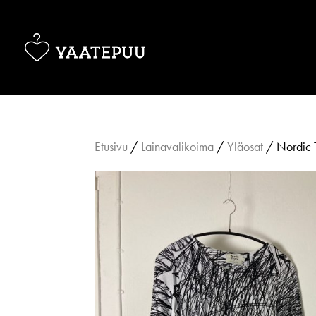
Etusivu
/
Lainavalikoima
/
Yläosat
/ Nordic T