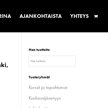
RINA
AJANKOHTAISTA
YHTEYS
Hae tuotteita
nki,
Tuoteryhmät
Kurssit ja tapahtumat
Kuukausijäsenyys