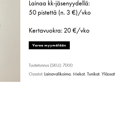
Lainaa kk-jäsenyydellä:
Tricot
50
pistettä (n. 3 €)/vko
by
Ivana
Kertavuokra:
20 €/vko
Helsinki,
trikoomekko,
Varaa myymälään
XS
määrä
Tuotetunnus (SKU):
7000
Osastot:
Lainavalikoima
,
Mekot
,
Tunikat
,
Yläosat