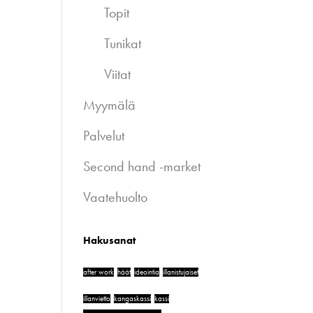
Topit
Tunikat
Viitat
Myymälä
Palvelut
Second hand -market
Vaatehuolto
Hakusanat
after work
häät
ideointia
illanistujaiset
illanvietto
kangaskassi
kassi