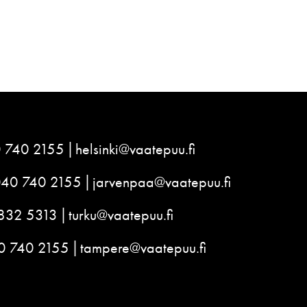
 740 2155
helsinki@vaatepuu.fi
040 740 2155
jarvenpaa@vaatepuu.fi
832 5313
turku@vaatepuu.fi
0 740 2155
tampere@vaatepuu.fi