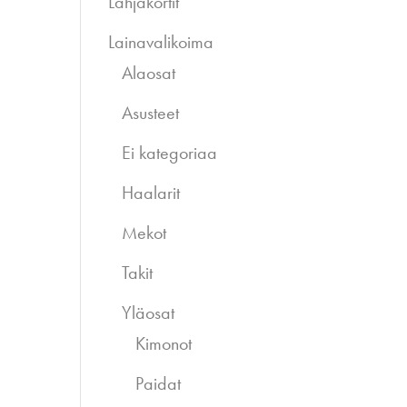
Lahjakortit
Lainavalikoima
Alaosat
Asusteet
Ei kategoriaa
Haalarit
Mekot
Takit
Yläosat
Kimonot
Paidat