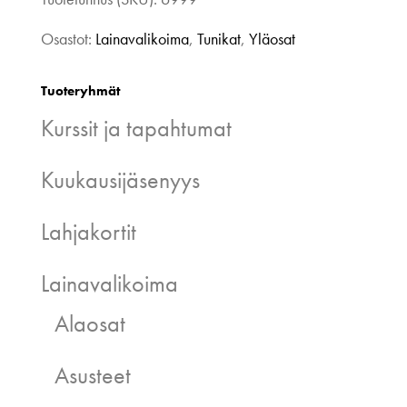
määrä
Osastot:
Lainavalikoima
,
Tunikat
,
Yläosat
Tuoteryhmät
Kurssit ja tapahtumat
Kuukausijäsenyys
Lahjakortit
Lainavalikoima
Alaosat
Asusteet