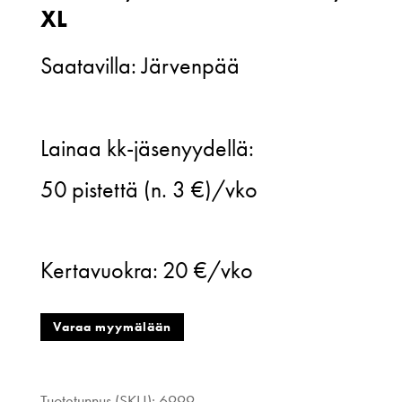
XL
Saatavilla: Järvenpää
Nordic
Lainaa kk-jäsenyydellä:
Tricot
50
pistettä (n. 3 €)/vko
by
Ivana
Kertavuokra:
20 €/vko
Helsinki,
musta
Varaa myymälään
ruututunika,
XL
Tuotetunnus (SKU):
6999