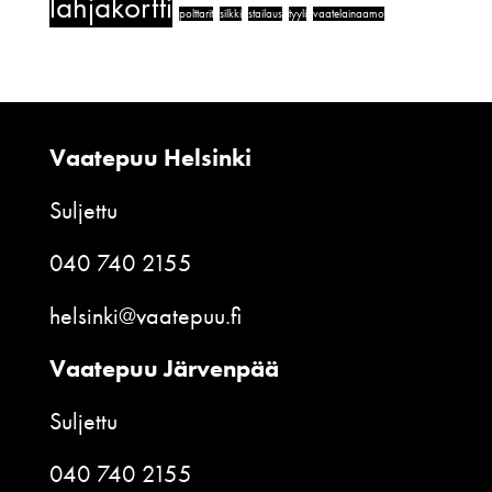
lahjakortti
polttarit
silkki
stailaus
tyyli
vaatelainaamo
Vaatepuu Helsinki
Suljettu
040 740 2155
helsinki@vaatepuu.fi
Vaatepuu Järvenpää
Suljettu
040 740 2155