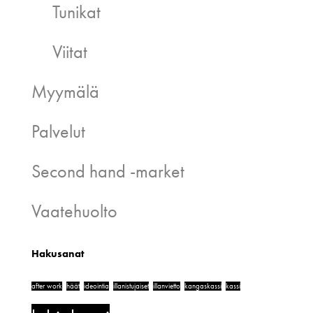
Tunikat
Viitat
Myymälä
Palvelut
Second hand -market
Vaatehuolto
Hakusanat
after work
häät
ideointia
illanistujaiset
illanvietto
kangaskassi
kassi