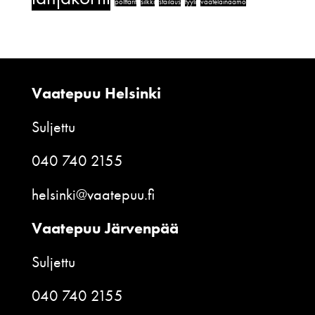
polttarit
silkki
stailaus
tyyli
vaatelainaamo
Vaatepuu Helsinki
Suljettu
040 740 2155
helsinki@vaatepuu.fi
Vaatepuu Järvenpää
Suljettu
040 740 2155