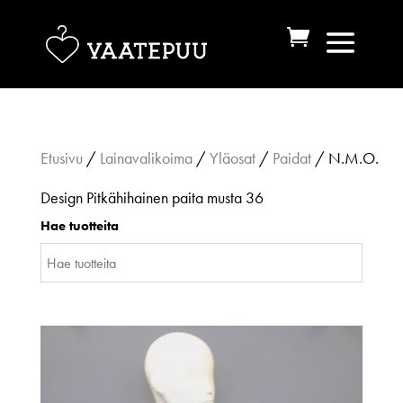
Etusivu
/
Lainavalikoima
/
Yläosat
/
Paidat
/ N.M.O.
Design Pitkähihainen paita musta 36
Hae tuotteita