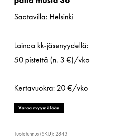
paita musta 36
Saatavilla: Helsinki
N.M.O.
Lainaa kk-jäsenyydellä:
Design
50
pistettä (n. 3 €)/vko
Pitkähihainen
paita
Kertavuokra:
20 €/vko
musta
36
Varaa myymälään
määrä
Tuotetunnus (SKU):
2843