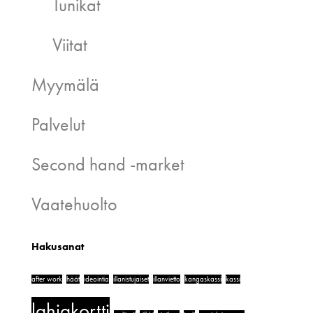
Tunikat
Viitat
Myymälä
Palvelut
Second hand -market
Vaatehuolto
Hakusanat
after work
häät
ideointia
illanistujaiset
illanvietto
kangaskassi
kassi
lahjakortti