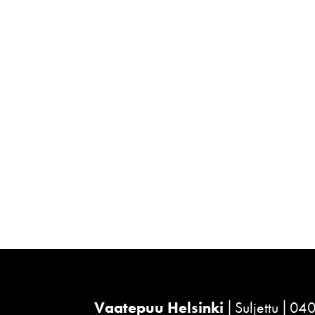
Vaatepuu Helsinki
Suljettu
040