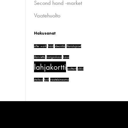
Second hand -market
Vaatehuolto
Hakusanat
after work
häät
ideointia
illanistujaiset
illanvietto
kangaskassi
kassi
lahjakortti
polttarit
silkki
stailaus
tyyli
vaatelainaamo