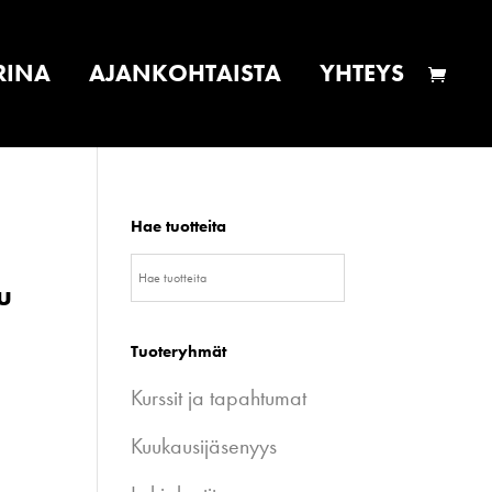
RINA
AJANKOHTAISTA
YHTEYS
Hae tuotteita
u
Tuoteryhmät
Kurssit ja tapahtumat
Kuukausijäsenyys