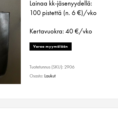
Lainaa kk-jäsenyydellä:
Silvia
100
pistettä (n. 6 €)/vko
nahka
laukku
Kertavuokra:
40 €/vko
musta
määrä
Varaa myymälään
Tuotetunnus (SKU):
2906
Osasto:
Laukut