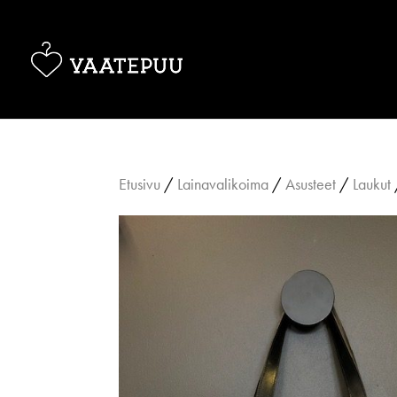
Etusivu
/
Lainavalikoima
/
Asusteet
/
Laukut