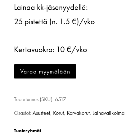
Lainaa kk-jäsenyydellä:
Mini
25
pistettä (n. 1.5 €)/vko
Chandelier,
Gold
Kertavuokra:
10 €/vko
mirrow
määrä
Varaa myymälään
Tuotetunnus (SKU):
6517
Osastot:
Asusteet
,
Korut
,
Korvakorut
,
Lainavalikoima
Tuoteryhmät