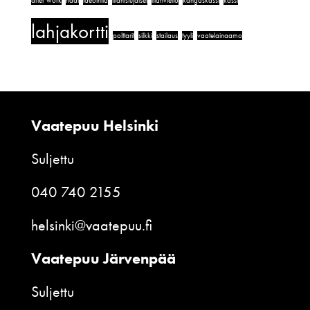
after work
häät
ideointia
illanistujaiset
illanvietto
kangaskassi
kassi
lahjakortti
polttarit
silkki
stailaus
tyyli
vaatelainaamo
Vaatepuu Helsinki
Suljettu
040 740 2155
helsinki@vaatepuu.fi
Vaatepuu Järvenpää
Suljettu