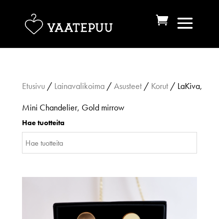
Etusivu
/
Lainavalikoima
/
Asusteet
/
Korut
/ LaKiva,
Mini Chandelier, Gold mirrow
Hae tuotteita