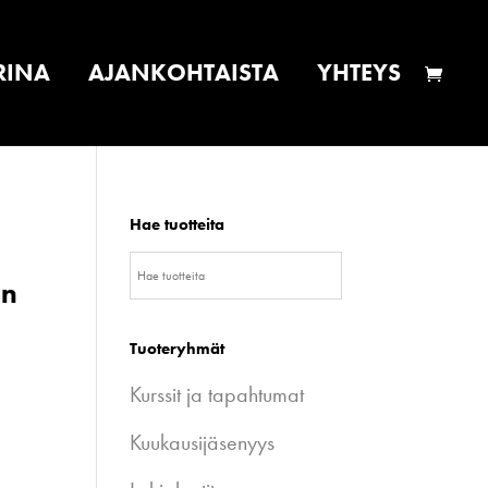
RINA
AJANKOHTAISTA
YHTEYS
Hae tuotteita
in
Tuoteryhmät
Kurssit ja tapahtumat
Kuukausijäsenyys