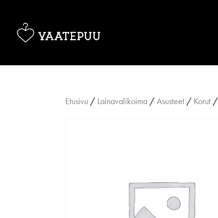
Etusivu
/
Lainavalikoima
/
Asusteet
/
Korut