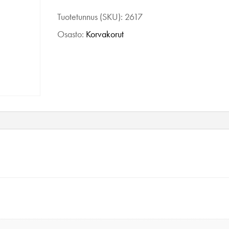
Pihkassa
Tuotetunnus (SKU):
2617
sydän
Osasto:
Korvakorut
pastellin
sininen
määrä
n