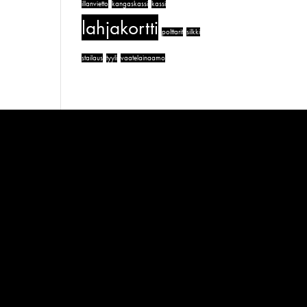
illanvietto
kangaskassi
kassi
lahjakortti
polttarit
silkki
stailaus
tyyli
vaatelainaamo