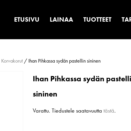
ETUSIVU
LAINAA
TUOTTEET
TA
/
Korvakorut
/ Ihan Pihkassa sydän pastellin sininen
Ihan Pihkassa sydän pastell
sininen
Varattu. Tiedustele saatavuutta
tästä
.
Ihan