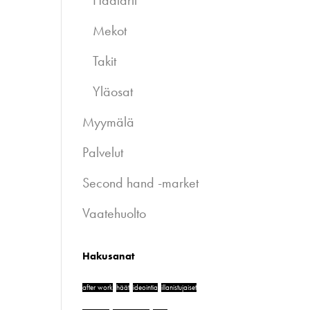
Haalarit
Mekot
Takit
Yläosat
Myymälä
Palvelut
Second hand -market
Vaatehuolto
Hakusanat
after work
häät
ideointia
illanistujaiset