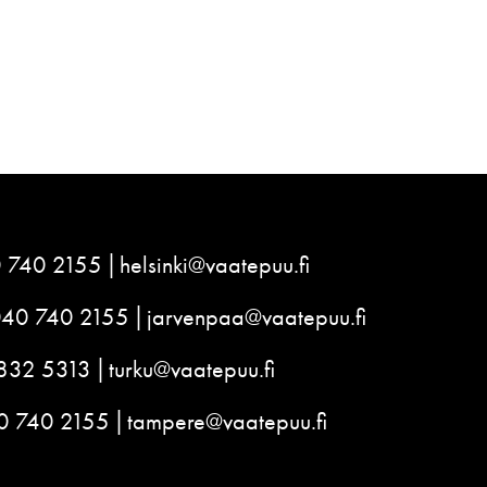
 740 2155
helsinki@vaatepuu.fi
040 740 2155
jarvenpaa@vaatepuu.fi
832 5313
turku@vaatepuu.fi
0 740 2155
tampere@vaatepuu.fi