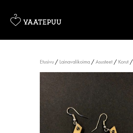
Etusivu
/
Lainavalikoima
/
Asusteet
/
Korut