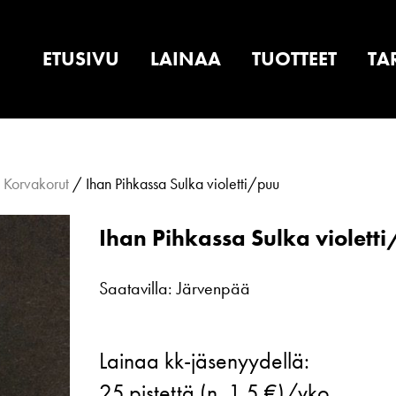
ETUSIVU
LAINAA
TUOTTEET
TA
/
Korvakorut
/ Ihan Pihkassa Sulka violetti/puu
Ihan Pihkassa Sulka violett
Saatavilla: Järvenpää
Ihan
Lainaa kk-jäsenyydellä:
Pihkassa
25
pistettä (n. 1.5 €)/vko