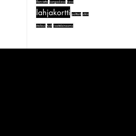
illanvietto
kangaskassi
kassi
lahjakortti
polttarit
silkki
stailaus
tyyli
vaatelainaamo