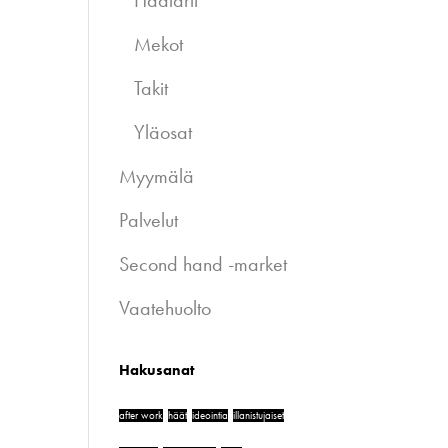
Haalarit
Mekot
Takit
Yläosat
Myymälä
Palvelut
Second hand -market
Vaatehuolto
Hakusanat
after work
häät
ideointia
illanistujaiset