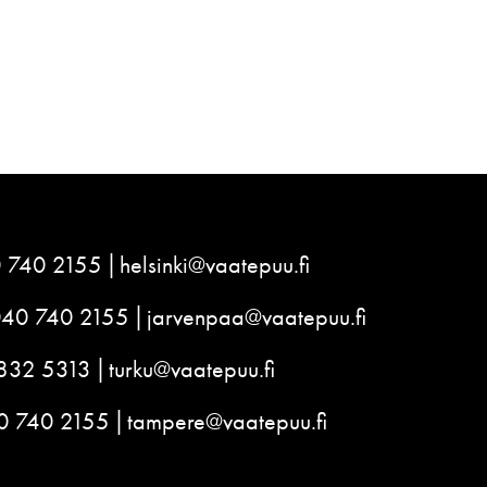
 740 2155
helsinki@vaatepuu.fi
040 740 2155
jarvenpaa@vaatepuu.fi
832 5313
turku@vaatepuu.fi
0 740 2155
tampere@vaatepuu.fi