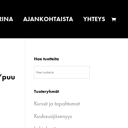
RINA
AJANKOHTAISTA
YHTEYS
Hae tuotteita
i/puu
Tuoteryhmät
Kurssit ja tapahtumat
Kuukausijäsenyys