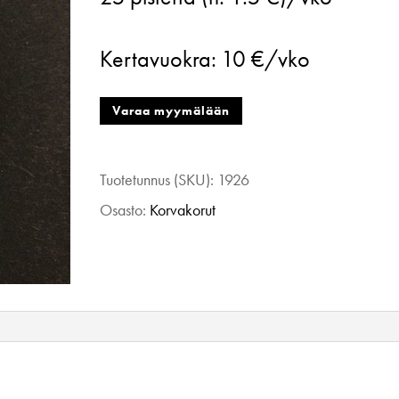
Sulka
violetti/puu
Kertavuokra:
10 €/vko
määrä
Varaa myymälään
Tuotetunnus (SKU):
1926
Osasto:
Korvakorut