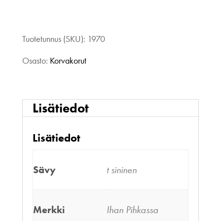
Ihan
Pihkassa
Tuotetunnus (SKU):
1970
Pisara
Osasto:
Korvakorut
t.
Sininen
Lisätiedot
määrä
Lisätiedot
Sävy
t sininen
Merkki
Ihan Pihkassa