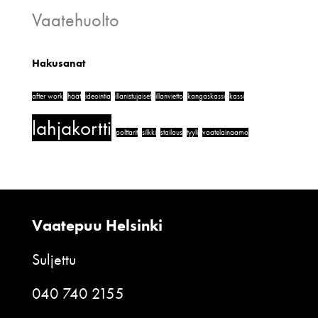
Vaatehuolto
Hakusanat
after work
häät
ideointia
illanistujaiset
illanvietto
kangaskassi
kassi
lahjakortti
polttarit
silkki
stailaus
tyyli
vaatelainaamo
Vaatepuu Helsinki
Suljettu
040 740 2155