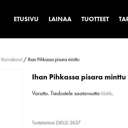
ETUSIVU
LAINAA
TUOTTEET
TA
/
Korvakorut
/ Ihan Pihkassa pisara minttu
Ihan Pihkassa pisara minttu
Varattu. Tiedustele saatavuutta
tästä
.
Ihan
Pihkassa
Tuotetunnus (SKU):
2637