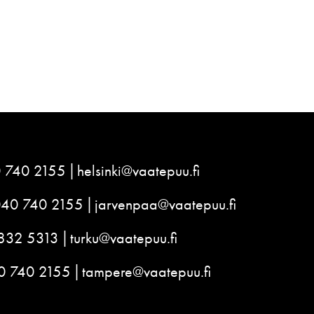
 740 2155
helsinki@vaatepuu.fi
040 740 2155
jarvenpaa@vaatepuu.fi
832 5313
turku@vaatepuu.fi
0 740 2155
tampere@vaatepuu.fi