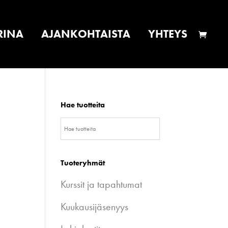
RINA
AJANKOHTAISTA
YHTEYS
Hae tuotteita
Tuoteryhmät
Kurssit ja tapahtumat
Kuukausijäsenyys