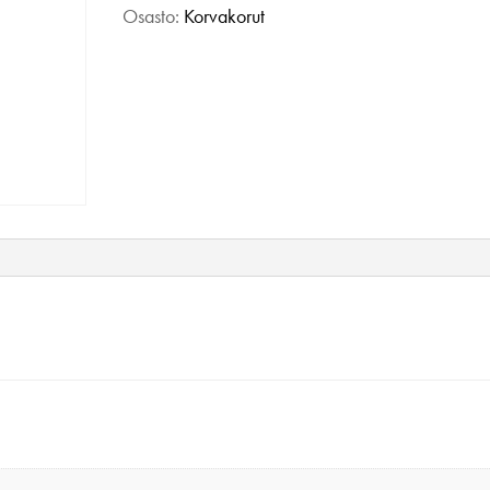
pisara
Osasto:
Korvakorut
minttu
määrä