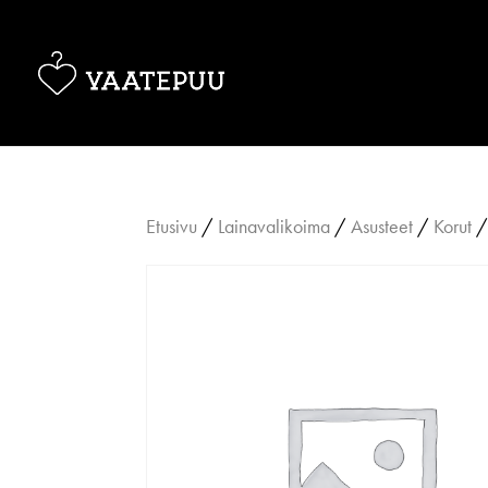
Etusivu
/
Lainavalikoima
/
Asusteet
/
Korut