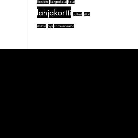
illanvietto
kangaskassi
kassi
lahjakortti
polttarit
silkki
stailaus
tyyli
vaatelainaamo