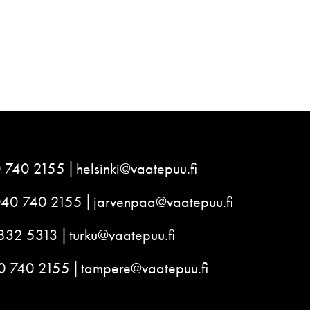
 740 2155
helsinki@vaatepuu.fi
040 740 2155
jarvenpaa@vaatepuu.fi
832 5313
turku@vaatepuu.fi
0 740 2155
tampere@vaatepuu.fi