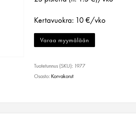
Pisara
lime
Kertavuokra:
10 €/vko
vihreä
määrä
Varaa myymälään
Tuotetunnus (SKU):
1977
Osasto:
Korvakorut