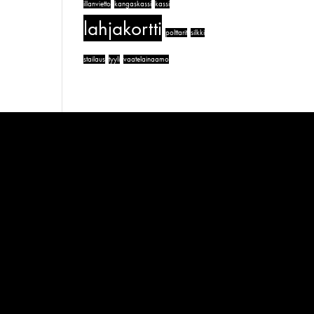
illanvietto
kangaskassi
kassi
lahjakortti
polttarit
silkki
stailaus
tyyli
vaatelainaamo