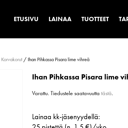
ETUSIVU
LAINAA
TUOTTEET
TA
/
Korvakorut
/ Ihan Pihkassa Pisara lime vihreä
Ihan Pihkassa Pisara lime v
Varattu. Tiedustele saatavuutta
tästä
.
Ihan
Lainaa kk-jäsenyydellä:
Pihkassa
25
pistettä (n. 1.5 €)/vko