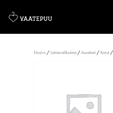
Etusivu
/
Lainavalikoima
/
Asusteet
/
Korut