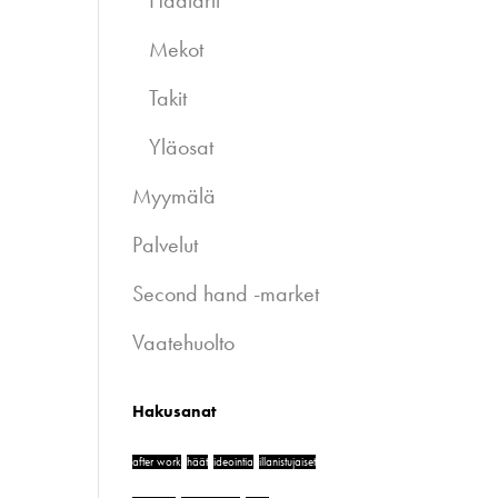
Haalarit
Mekot
Takit
Yläosat
Myymälä
Palvelut
Second hand -market
Vaatehuolto
Hakusanat
after work
häät
ideointia
illanistujaiset