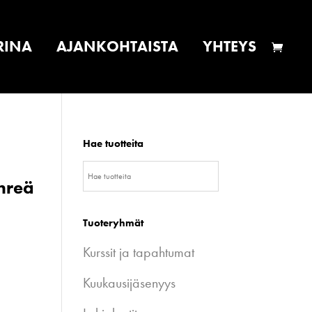
RINA
AJANKOHTAISTA
YHTEYS
Hae tuotteita
ihreä
Tuoteryhmät
Kurssit ja tapahtumat
Kuukausijäsenyys