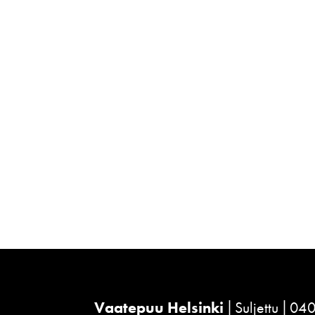
Vaatepuu Helsinki
Suljettu
040