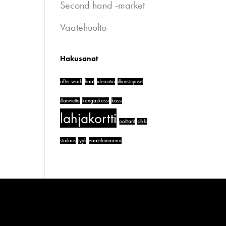
Second hand -market
Vaatehuolto
Hakusanat
after work
häät
ideointia
illanistujaiset
illanvietto
kangaskassi
kassi
lahjakortti
polttarit
silkki
stailaus
tyyli
vaatelainaamo