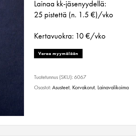
Lainaa kk-jäsenyydellä:
Kaksikko
25
pistettä (n. 1.5 €)/vko
korvakoru,
musta-
Kertavuokra:
10 €/vko
keltainen
määrä
Varaa myymälään
Tuotetunnus (SKU):
6067
Osastot:
Asusteet
,
Korvakorut
,
Lainavalikoima