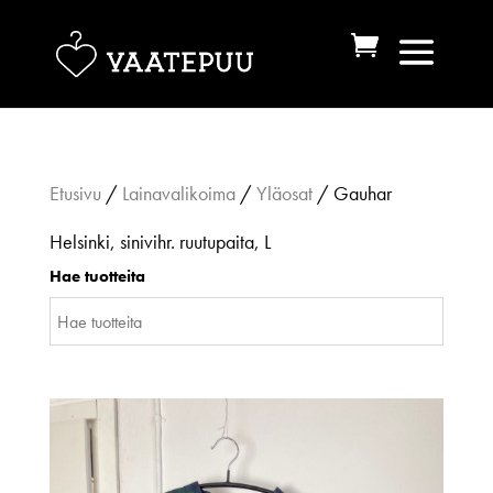
Etusivu
/
Lainavalikoima
/
Yläosat
/ Gauhar
Helsinki, sinivihr. ruutupaita, L
Hae tuotteita