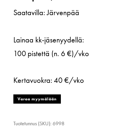
Saatavilla: Järvenpää
Gauhar
Lainaa kk-jäsenyydellä:
Helsinki,
100
pistettä (n. 6 €)/vko
sinivihr.
ruutupaita,
Kertavuokra:
40 €/vko
L
määrä
Varaa myymälään
Tuotetunnus (SKU):
6998