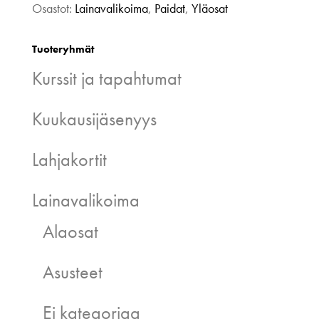
Osastot:
Lainavalikoima
,
Paidat
,
Yläosat
Tuoteryhmät
Kurssit ja tapahtumat
Kuukausijäsenyys
Lahjakortit
Lainavalikoima
Alaosat
Asusteet
Ei kategoriaa