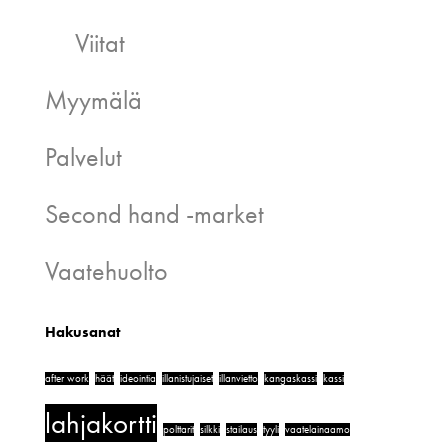
Viitat
Myymälä
Palvelut
Second hand -market
Vaatehuolto
Hakusanat
after work
häät
ideointia
illanistujaiset
illanvietto
kangaskassi
kassi
lahjakortti
polttarit
silkki
stailaus
tyyli
vaatelainaamo