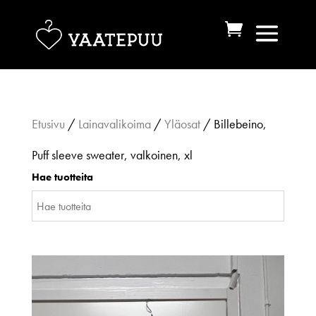
Etusivu
/
Lainavalikoima
/
Yläosat
/ Billebeino,
Puff sleeve sweater, valkoinen, xl
Hae tuotteita