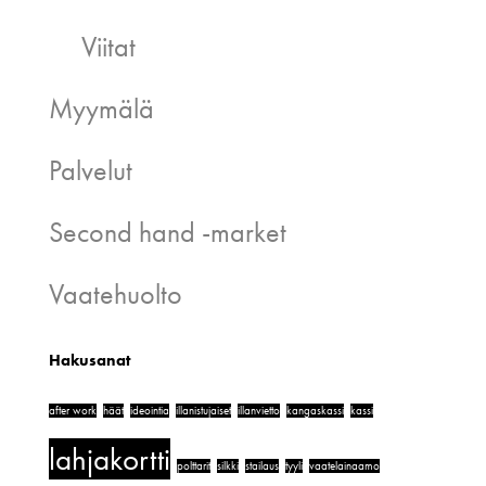
Viitat
Myymälä
Palvelut
Second hand -market
Vaatehuolto
Hakusanat
after work
häät
ideointia
illanistujaiset
illanvietto
kangaskassi
kassi
lahjakortti
polttarit
silkki
stailaus
tyyli
vaatelainaamo