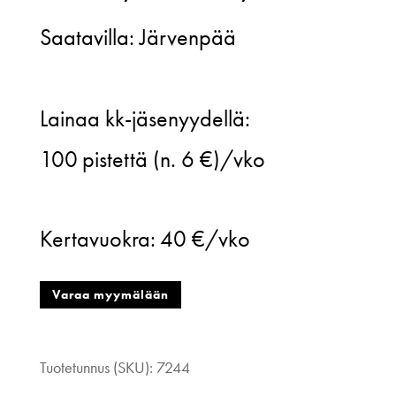
Saatavilla: Järvenpää
Billebeino,
Lainaa kk-jäsenyydellä:
Puff
100
pistettä (n. 6 €)/vko
sleeve
sweater,
Kertavuokra:
40 €/vko
valkoinen,
xl
Varaa myymälään
määrä
Tuotetunnus (SKU):
7244