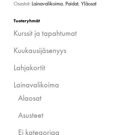
Osastot:
Lainavalikoima
,
Paidat
,
Yläosat
Tuoteryhmät
Kurssit ja tapahtumat
Kuukausijäsenyys
Lahjakortit
Lainavalikoima
Alaosat
Asusteet
Ei kategoriaa