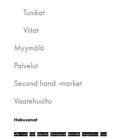
Tunikat
Viitat
Myymälä
Palvelut
Second hand -market
Vaatehuolto
Hakusanat
after work
häät
ideointia
illanistujaiset
illanvietto
kangaskassi
kassi