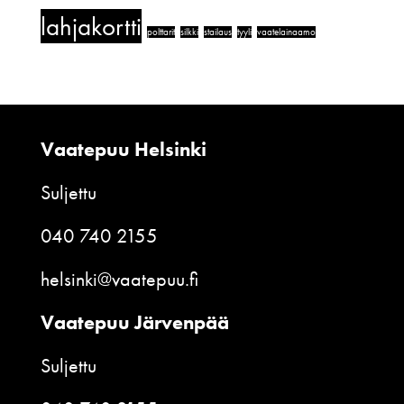
lahjakortti
polttarit
silkki
stailaus
tyyli
vaatelainaamo
Vaatepuu Helsinki
Suljettu
040 740 2155
helsinki@vaatepuu.fi
Vaatepuu Järvenpää
Suljettu