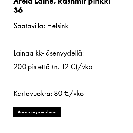
Arela Laine, kashmir pinkki
36
Saatavilla: Helsinki
Arela
Lainaa kk-jäsenyydellä:
Laine,
200
pistettä (n. 12 €)/vko
kashmir
pinkki
Kertavuokra:
80 €/vko
36
määrä
Varaa myymälään