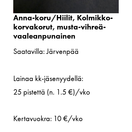
Anna-koru/Hiilit, Kolmikko-
korvakorut, musta-vihreä-
vaaleanpunainen
Saatavilla: Järvenpää
Anna-
Lainaa kk-jäsenyydellä:
koru/Hiilit,
25
pistettä (n. 1.5 €)/vko
Kolmikko-
korvakorut,
Kertavuokra:
10 €/vko
musta-