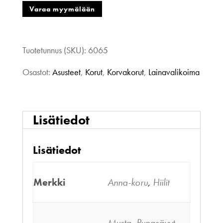
vihreä-
Varaa myymälään
vaaleanpunainen
määrä
Tuotetunnus (SKU):
6065
Osastot:
Asusteet
,
Korut
,
Korvakorut
,
Lainavalikoima
Lisätiedot
Lisätiedot
Merkki
Anna-koru
,
Hiilit
Musta
,
Punasävyt
,