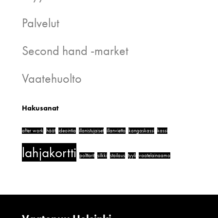
Palvelut
Second hand -market
Vaatehuolto
Hakusanat
after work
häät
ideointia
illanistujaiset
illanvietto
kangaskassi
kassi
lahjakortti
polttarit
silkki
stailaus
tyyli
vaatelainaamo