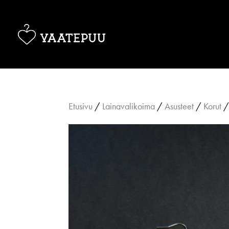
Etusivu
/
Lainavalikoima
/
Asusteet
/
Korut
/ 