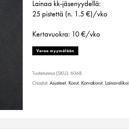
Lainaa kk-jäsenyydellä:
koru/Hiilit,
25
pistettä (n. 1.5 €)/vko
Kaksikko-
korvakorut,
Kertavuokra:
10 €/vko
punainen-
valkoinen
Varaa myymälään
määrä
Tuotetunnus (SKU):
6068
Osastot:
Asusteet
,
Korut
,
Korvakorut
,
Lainavaliko