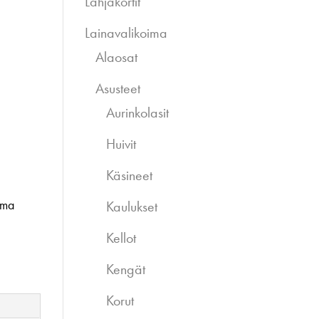
Lahjakortit
Lainavalikoima
Alaosat
Asusteet
Aurinkolasit
Huivit
Käsineet
ima
Kaulukset
Kellot
Kengät
Korut