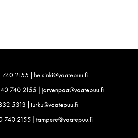
 740 2155
helsinki@vaatepuu.fi
040 740 2155
jarvenpaa@vaatepuu.fi
832 5313
turku@vaatepuu.fi
0 740 2155
tampere@vaatepuu.fi