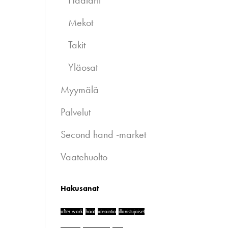
Haalarit
Mekot
Takit
Yläosat
Myymälä
Palvelut
Second hand -market
Vaatehuolto
Hakusanat
after work
häät
ideointia
illanistujaiset