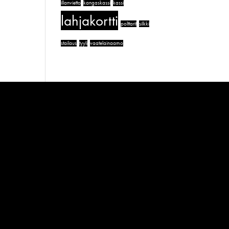
illanvietto
kangaskassi
kassi
lahjakortti
polttarit
silkki
stailaus
tyyli
vaatelainaamo