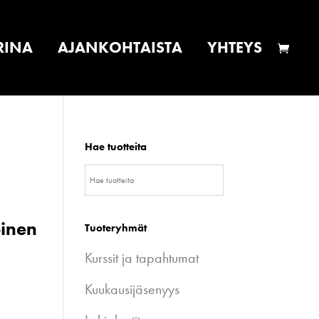
RINA
AJANKOHTAISTA
YHTEYS
Hae tuotteita
-
oinen
Tuoteryhmät
Kurssit ja tapahtumat
Kuukausijäsenyys