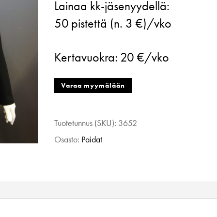
Lainaa kk-jäsenyydellä:
Pitkähihainen
50
pistettä (n. 3 €)/vko
paita
musta
Kertavuokra:
20 €/vko
42
määrä
Varaa myymälään
Tuotetunnus (SKU):
3652
Osasto:
Paidat