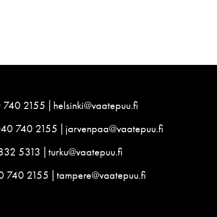
 740 2155
helsinki@vaatepuu.fi
040 740 2155
jarvenpaa@vaatepuu.fi
832 5313
turku@vaatepuu.fi
0 740 2155
tampere@vaatepuu.fi