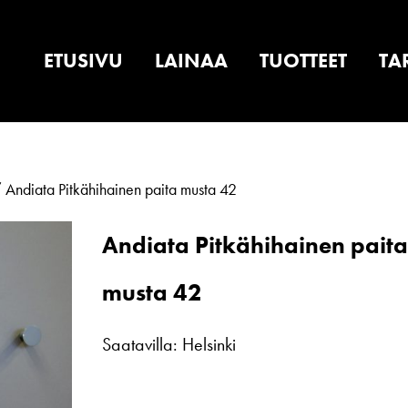
ETUSIVU
LAINAA
TUOTTEET
TA
 Andiata Pitkähihainen paita musta 42
Andiata Pitkähihainen pait
musta 42
Saatavilla: Helsinki
Andiata