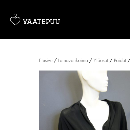
Etusivu
/
Lainavalikoima
/
Yläosat
/
Paidat
/