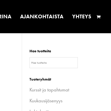
RINA
AJANKOHTAISTA
YHTEYS
Hae tuotteita
a
Tuoteryhmät
Kurssit ja tapahtumat
Kuukausijäsenyys