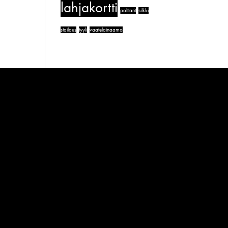
lahjakortti
polttarit
silkki
stailaus
tyyli
vaatelainaamo