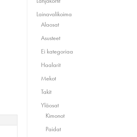
Lahjakortit
Lainavalikoima
Alaosat
Asusteet
Ei kategoriaa
Haalarit
Mekot
Takit
Yläosat
Kimonot
Paidat