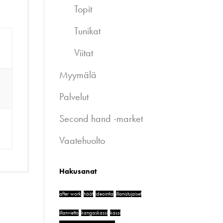
Topit
Tunikat
Viitat
Myymälä
Palvelut
Second hand -market
Vaatehuolto
Hakusanat
after work
häät
ideointia
illanistujaiset
illanvietto
kangaskassi
kassi