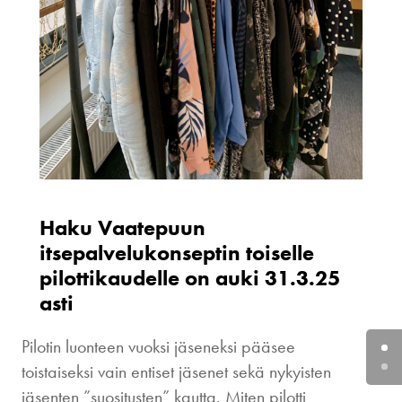
Haku Vaatepuun
itsepalvelukonseptin toiselle
pilottikaudelle on auki 31.3.25
asti
Pilotin luonteen vuoksi jäseneksi pääsee
toistaiseksi vain entiset jäsenet sekä nykyisten
jäsenten ”suositusten” kautta. Miten pilotti