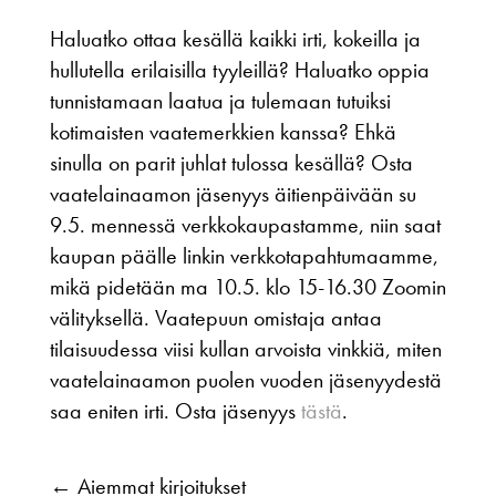
Haluatko ottaa kesällä kaikki irti, kokeilla ja
hullutella erilaisilla tyyleillä? Haluatko oppia
tunnistamaan laatua ja tulemaan tutuiksi
kotimaisten vaatemerkkien kanssa? Ehkä
sinulla on parit juhlat tulossa kesällä? Osta
vaatelainaamon jäsenyys äitienpäivään su
9.5. mennessä verkkokaupastamme, niin saat
kaupan päälle linkin verkkotapahtumaamme,
mikä pidetään ma 10.5. klo 15-16.30 Zoomin
välityksellä. Vaatepuun omistaja antaa
tilaisuudessa viisi kullan arvoista vinkkiä, miten
vaatelainaamon puolen vuoden jäsenyydestä
saa eniten irti. Osta jäsenyys
tästä
.
←
Aiemmat kirjoitukset