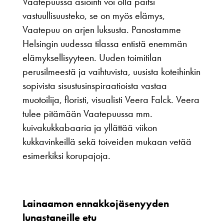
Vaatepuussa asiointi voi olla paitsi
vastuullisuusteko, se on myös elämys,
Vaatepuu on arjen luksusta. Panostamme
Helsingin uudessa tilassa entistä enemmän
elämyksellisyyteen. Uuden toimitilan
perusilmeestä ja vaihtuvista, uusista koteihinkin
sopivista sisustusinspiraatioista vastaa
muotoilija, floristi, visualisti Veera Falck. Veera
tulee pitämään Vaatepuussa mm.
kuivakukkabaaria ja yllättää viikon
kukkavinkeillä sekä toiveiden mukaan vetää
esimerkiksi korupajoja.
Lainaamon ennakkojäsenyyden
lunastaneille etu