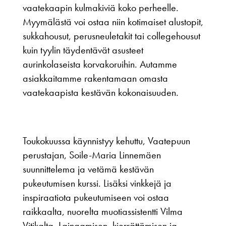
vaatekaapin kulmakiviä koko perheelle.
Myymälästä voi ostaa niin kotimaiset alustopit,
sukkahousut, perusneuletakit tai collegehousut
kuin tyylin täydentävät asusteet
aurinkolaseista korvakoruihin. Autamme
asiakkaitamme rakentamaan omasta
vaatekaapista kestävän kokonaisuuden.
Toukokuussa käynnistyy kehuttu, Vaatepuun
perustajan, Soile-Maria Linnemäen
suunnittelema ja vetämä kestävän
pukeutumisen kurssi. Lisäksi vinkkejä ja
inspiraatiota pukeutumiseen voi ostaa
raikkaalta, nuorelta muotiassistentti Vilma
Vitikalta. Lainaamisen, kierrättämisen ja